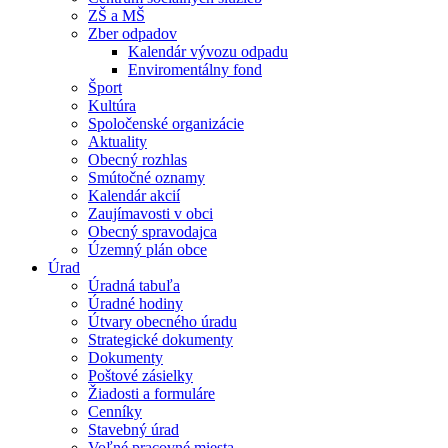
ZŠ a MŠ
Zber odpadov
Kalendár vývozu odpadu
Enviromentálny fond
Šport
Kultúra
Spoločenské organizácie
Aktuality
Obecný rozhlas
Smútočné oznamy
Kalendár akcií
Zaujímavosti v obci
Obecný spravodajca
Územný plán obce
Úrad
Úradná tabuľa
Úradné hodiny
Útvary obecného úradu
Strategické dokumenty
Dokumenty
Poštové zásielky
Žiadosti a formuláre
Cenníky
Stavebný úrad
Voľné pracovné miesta