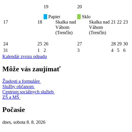
19
20
Papier
Sklo
17
18
Skalka nad
Skalka nad
21
22
23
Váhom
Váhom
(Trenčín)
(Trenčín)
24
25
26
27
28
29
30
31
1
2
3
4
5
6
Kalendár zvozu odpadu
Môže vás zaujímať
Žiadosti a formuláre
Služby občanom
Centrum sociálnych služieb
ZŠ a MŠ
Počasie
dnes, sobota 8. 8. 2026