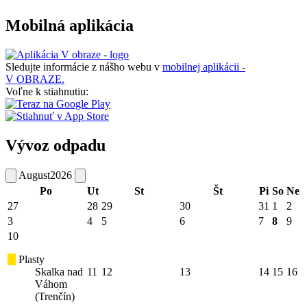
Mobilná aplikácia
Sledujte informácie z nášho webu v
mobilnej aplikácii -
V OBRAZE.
Voľne k stiahnutiu:
Vývoz odpadu
August
2026
Po
Ut
St
Št
Pi
So
Ne
27
28
29
30
31
1
2
3
4
5
6
7
8
9
10
Plasty
Skalka nad
11
12
13
14
15
16
Váhom
(Trenčín)