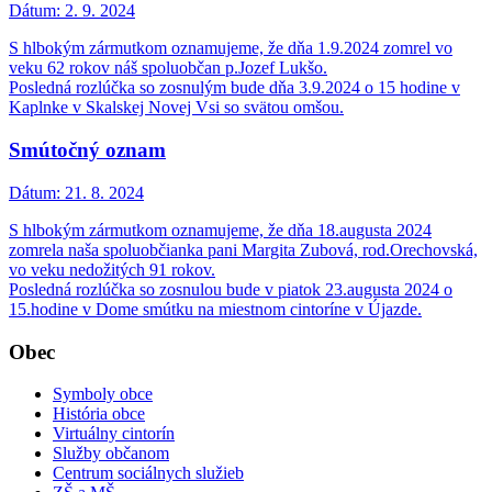
Dátum:
2. 9. 2024
S hlbokým zármutkom oznamujeme, že dňa 1.9.2024 zomrel vo
veku 62 rokov náš spoluobčan p.Jozef Lukšo.
Posledná rozlúčka so zosnulým bude dňa 3.9.2024 o 15 hodine v
Kaplnke v Skalskej Novej Vsi so svätou omšou.
Smútočný oznam
Dátum:
21. 8. 2024
S hlbokým zármutkom oznamujeme, že dňa 18.augusta 2024
zomrela naša spoluobčianka pani Margita Zubová, rod.Orechovská,
vo veku nedožitých 91 rokov.
Posledná rozlúčka so zosnulou bude v piatok 23.augusta 2024 o
15.hodine v Dome smútku na miestnom cintoríne v Újazde.
Obec
Symboly obce
História obce
Virtuálny cintorín
Služby občanom
Centrum sociálnych služieb