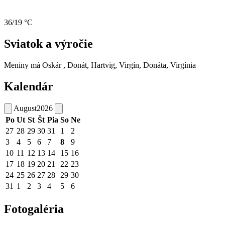
36/19 °C
Sviatok a výročie
Meniny má
Oskár
, Donát, Hartvig, Virgín, Donáta, Virgínia
Kalendár
August
2026
Po
Ut
St
Št
Pia
So
Ne
27
28
29
30
31
1
2
3
4
5
6
7
8
9
10
11
12
13
14
15
16
17
18
19
20
21
22
23
24
25
26
27
28
29
30
31
1
2
3
4
5
6
Fotogaléria