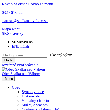
Rovno na obsah
Rovno na menu
032 / 6584224
starosta@skalkanadvahom.sk
Mapa webu
SK
Slovensky
SK
Slovensky
EN
English
Hľadaný výraz
Hľadať
rozšírené vyhľadávanie
Obec
Skalka nad Váhom
Menu
Obec
Symboly obce
História obce
Virtuálny cintorín
Služby občanom
Centrum sociálnych služieb