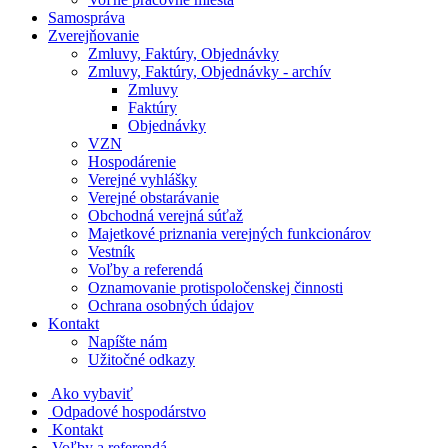
Samospráva
Zverejňovanie
Zmluvy, Faktúry, Objednávky
Zmluvy, Faktúry, Objednávky - archív
Zmluvy
Faktúry
Objednávky
VZN
Hospodárenie
Verejné vyhlášky
Verejné obstarávanie
Obchodná verejná súťaž
Majetkové priznania verejných funkcionárov
Vestník
Voľby a referendá
Oznamovanie protispoločenskej činnosti
Ochrana osobných údajov
Kontakt
Napíšte nám
Užitočné odkazy
Ako vybaviť
Odpadové hospodárstvo
Kontakt
Voľby a referendá