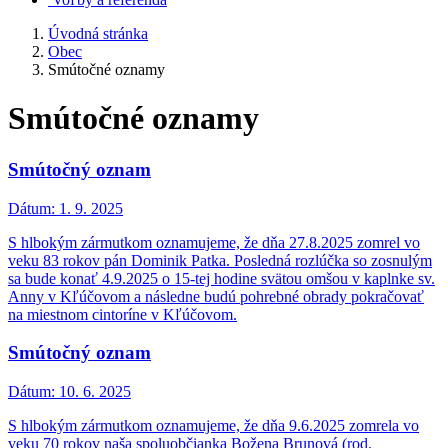
Úvodná stránka
Obec
Smútočné oznamy
Smútočné oznamy
Smútočný oznam
Dátum:
1. 9. 2025
S hlbokým zármutkom oznamujeme, že dňa 27.8.2025 zomrel vo
veku 83 rokov pán Dominik Patka. Posledná rozlúčka so zosnulým
sa bude konať 4.9.2025 o 15-tej hodine svätou omšou v kaplnke sv.
Anny v Kľúčovom a následne budú pohrebné obrady pokračovať
na miestnom cintoríne v Kľúčovom.
Smútočný oznam
Dátum:
10. 6. 2025
S hlbokým zármutkom oznamujeme, že dňa 9.6.2025 zomrela vo
veku 70 rokov naša spoluobčianka Božena Brunová (rod.