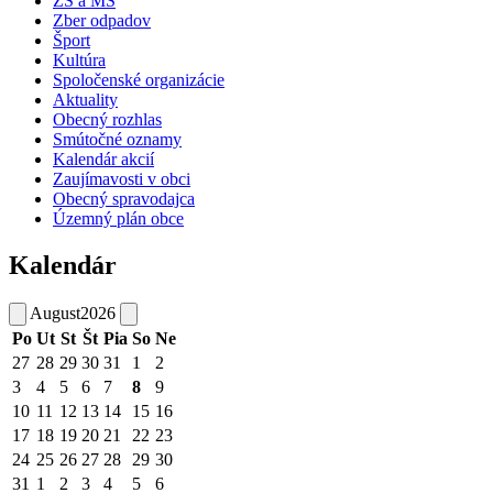
ZŠ a MŠ
Zber odpadov
Šport
Kultúra
Spoločenské organizácie
Aktuality
Obecný rozhlas
Smútočné oznamy
Kalendár akcií
Zaujímavosti v obci
Obecný spravodajca
Územný plán obce
Kalendár
August
2026
Po
Ut
St
Št
Pia
So
Ne
27
28
29
30
31
1
2
3
4
5
6
7
8
9
10
11
12
13
14
15
16
17
18
19
20
21
22
23
24
25
26
27
28
29
30
31
1
2
3
4
5
6