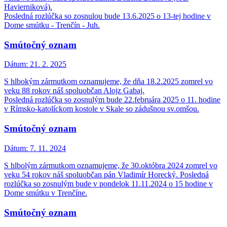
Havierniková).
Posledná rozlúčka so zosnulou bude 13.6.2025 o 13-tej hodine v
Dome smútku - Trenčín - Juh.
Smútočný oznam
Dátum:
21. 2. 2025
S hlbokým zármutkom oznamujeme, že dňa 18.2.2025 zomrel vo
veku 88 rokov náš spoluobčan Alojz Gabaj.
Posledná rozlúčka so zosnulým bude 22.februára 2025 o 11. hodine
v Rímsko-katolíckom kostole v Skale so zádušnou sv.omšou.
Smútočný oznam
Dátum:
7. 11. 2024
S hlbolým zármutkom oznamujeme, že 30.októbra 2024 zomrel vo
veku 54 rokov náš spoluobčan pán Vladimír Horecký. Posledná
rozlúčka so zosnulým bude v pondelok 11.11.2024 o 15 hodine v
Dome smútku v Trenčíne.
Smútočný oznam