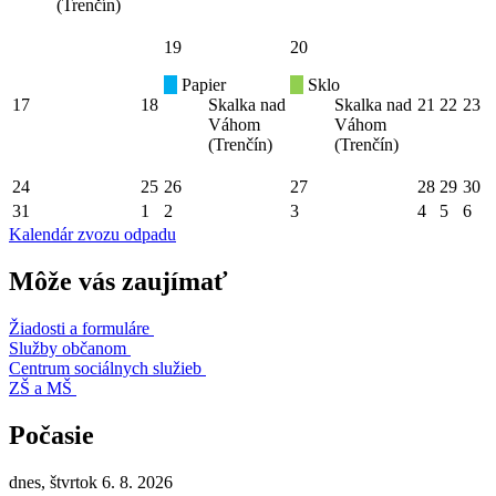
(Trenčín)
19
20
Papier
Sklo
17
18
Skalka nad
Skalka nad
21
22
23
Váhom
Váhom
(Trenčín)
(Trenčín)
24
25
26
27
28
29
30
31
1
2
3
4
5
6
Kalendár zvozu odpadu
Môže vás zaujímať
Žiadosti a formuláre
Služby občanom
Centrum sociálnych služieb
ZŠ a MŠ
Počasie
dnes, štvrtok 6. 8. 2026