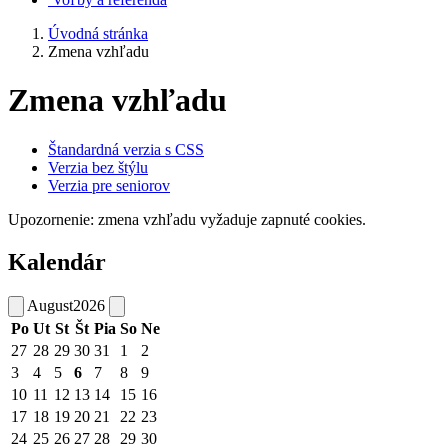
Úvodná stránka
Zmena vzhľadu
Zmena vzhľadu
Štandardná verzia s CSS
Verzia bez štýlu
Verzia pre seniorov
Upozornenie: zmena vzhľadu vyžaduje zapnuté cookies.
Kalendár
August
2026
Po
Ut
St
Št
Pia
So
Ne
27
28
29
30
31
1
2
3
4
5
6
7
8
9
10
11
12
13
14
15
16
17
18
19
20
21
22
23
24
25
26
27
28
29
30