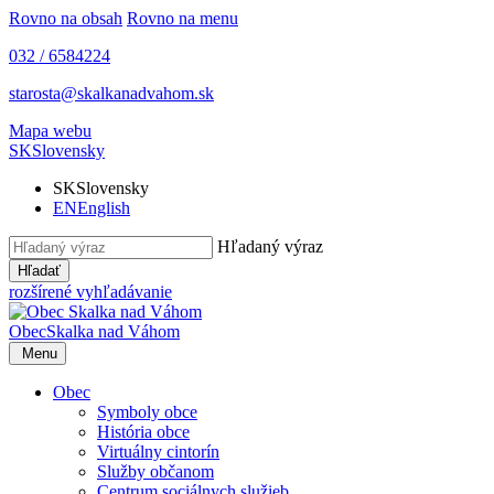
Rovno na obsah
Rovno na menu
032 / 6584224
starosta@skalkanadvahom.sk
Mapa webu
SK
Slovensky
SK
Slovensky
EN
English
Hľadaný výraz
Hľadať
rozšírené vyhľadávanie
Obec
Skalka nad Váhom
Menu
Obec
Symboly obce
História obce
Virtuálny cintorín
Služby občanom
Centrum sociálnych služieb