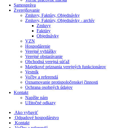
Samospráva
Zverejňovanie
Zmluvy, Faktúry, Objednávky
Zmluvy, Faktúry, Objednávky - archív
Zmluvy
Faktúry
Objednávky
VZN
Hospodárenie
Verejné vyhlášky
Verejné obstarávanie
Obchodná verejná súťaž
Majetkové priznania verejných funkcionárov
Vestník
Voľby a referendá
Oznamovanie protispoločenskej činnosti
Ochrana osobných údajov
Kontakt
Napíšte nám
Užitočné odkazy
Ako vybaviť
Odpadové hospodárstvo
Kontakt
Voľby a referendá