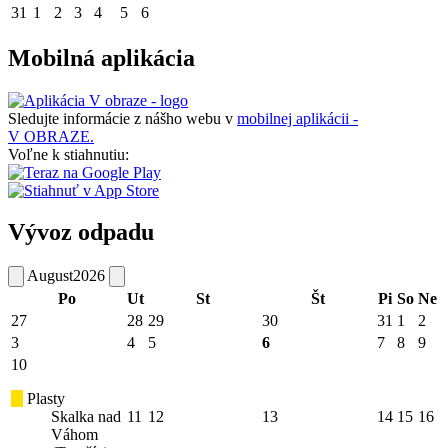
31
1
2
3
4
5
6
Mobilná aplikácia
Sledujte informácie z nášho webu v
mobilnej aplikácii -
V OBRAZE.
Voľne k stiahnutiu:
Vývoz odpadu
August
2026
Po
Ut
St
Št
Pi
So
Ne
27
28
29
30
31
1
2
3
4
5
6
7
8
9
10
Plasty
Skalka nad
11
12
13
14
15
16
Váhom