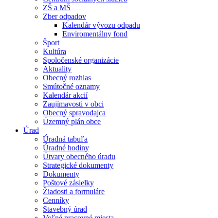
ZŠ a MŠ
Zber odpadov
Kalendár vývozu odpadu
Enviromentálny fond
Šport
Kultúra
Spoločenské organizácie
Aktuality
Obecný rozhlas
Smútočné oznamy
Kalendár akcií
Zaujímavosti v obci
Obecný spravodajca
Územný plán obce
Úrad
Úradná tabuľa
Úradné hodiny
Útvary obecného úradu
Strategické dokumenty
Dokumenty
Poštové zásielky
Žiadosti a formuláre
Cenníky
Stavebný úrad
Voľné pracovné miesta