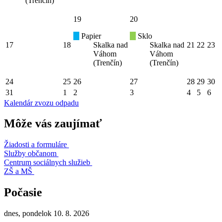
(Trenčín)
19
20
Papier
Sklo
17
18
Skalka nad
Skalka nad
21
22
23
Váhom
Váhom
(Trenčín)
(Trenčín)
24
25
26
27
28
29
30
31
1
2
3
4
5
6
Kalendár zvozu odpadu
Môže vás zaujímať
Žiadosti a formuláre
Služby občanom
Centrum sociálnych služieb
ZŠ a MŠ
Počasie
dnes, pondelok 10. 8. 2026