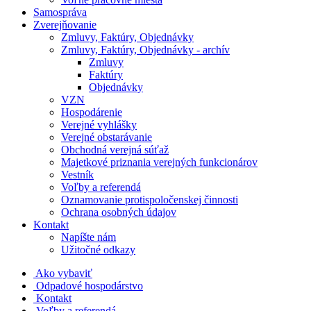
Samospráva
Zverejňovanie
Zmluvy, Faktúry, Objednávky
Zmluvy, Faktúry, Objednávky - archív
Zmluvy
Faktúry
Objednávky
VZN
Hospodárenie
Verejné vyhlášky
Verejné obstarávanie
Obchodná verejná súťaž
Majetkové priznania verejných funkcionárov
Vestník
Voľby a referendá
Oznamovanie protispoločenskej činnosti
Ochrana osobných údajov
Kontakt
Napíšte nám
Užitočné odkazy
Ako vybaviť
Odpadové hospodárstvo
Kontakt
Voľby a referendá