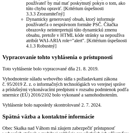
používateľ by mal mať poskytnutý pokyn o tom, ako
túto chybu opraviť. [Kritérium úspešnosti
3.3.3 Zrozumiteľný]
Dynamicky generovaný obsah, ktorý informuje
používateľa o nesprávnom formáte PSČ. Čítačka
obrazovky neinterpretujú túto dynamickú zmenu
obsahu, pretože v HTML kóde stránky sa nepoužíva
atribút WAI-ARIA role="alert". [Kritérium úspešnosti
4.1.3 Robustný]
Vypracovanie tohto vyhlásenia o prístupnosti
Toto vyhlásenie bolo vypracované dňa 21. 8. 2019.
Vyhodnotenie súladu webového sídla s požiadavkami zákona
č. 95/2019 Z. z. o informačných technológiách vo verejnej správe
a príslušnými vykonávacími predpismi v rozsahu podmienok podľa
smernice (EÚ) 2016/2102 bolo vykonané a samohodnotením.
Vyhlásenie bolo naposledy skontrolované 2. 7. 2024.
Spätná väzba a kontaktné informácie
Obec Skalka nad Váhom má záujem zabezpečiť prístupnosť