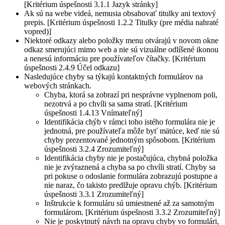
[Kritérium úspešnosti 3.1.1 Jazyk stránky]
Ak sú na webe videá, nemusia obsahovať titulky ani textový
prepis. [Kritérium úspešnosti 1.2.2 Titulky (pre média nahraté
vopred)]
Niektoré odkazy alebo položky menu otvárajú v novom okne
odkaz smerujúci mimo web a nie sú vizuálne odlíšené ikonou
a nenesú informáciu pre používateľov čítačky. [Kritérium
úspešnosti 2.4.9 Účel odkazu]
Nasledujúce chyby sa týkajú kontaktných formulárov na
webových stránkach.
Chyba, ktorá sa zobrazí pri nesprávne vyplnenom poli,
nezotrvá a po chvíli sa sama stratí. [Kritérium
úspešnosti 1.4.13 Vnímateľný]
Identifikácia chýb v rámci toho istého formulára nie je
jednotná, pre používateľa môže byť mätúce, keď nie sú
chyby prezentované jednotným spôsobom. [Kritérium
úspešnosti 3.2.4 Zrozumiteľný]
Identifikácia chyby nie je postačujúca, chybná položka
nie je zvýraznená a chyba sa po chvíli stratí. Chyby sa
pri pokuse o odoslanie formulára zobrazujú postupne a
nie naraz, čo takisto predlžuje opravu chýb. [Kritérium
úspešnosti 3.3.1 Zrozumiteľný]
Inštrukcie k formuláru sú umiestnené až za samotným
formulárom. [Kritérium úspešnosti 3.3.2 Zrozumiteľný]
Nie je poskytnutý návrh na opravu chyby vo formulári,