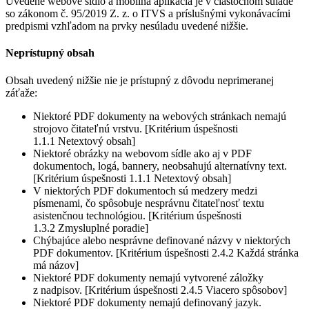
Uvedené webové sídlo a mobilná aplikácia je v čiastočnom súlade
so zákonom č. 95/2019 Z. z. o ITVS a príslušnými vykonávacími
predpismi vzhľadom na prvky nesúladu uvedené nižšie.
Neprístupný obsah
Obsah uvedený nižšie nie je prístupný z dôvodu neprimeranej
záťaže:
Niektoré PDF dokumenty na webových stránkach nemajú
strojovo čitateľnú vrstvu. [Kritérium úspešnosti
1.1.1 Netextový obsah]
Niektoré obrázky na webovom sídle ako aj v PDF
dokumentoch, logá, bannery, neobsahujú alternatívny text.
[Kritérium úspešnosti 1.1.1 Netextový obsah]
V niektorých PDF dokumentoch sú medzery medzi
písmenami, čo spôsobuje nesprávnu čitateľnosť textu
asistenčnou technológiou. [Kritérium úspešnosti
1.3.2 Zmysluplné poradie]
Chýbajúce alebo nesprávne definované názvy v niektorých
PDF dokumentov. [Kritérium úspešnosti 2.4.2 Každá stránka
má názov]
Niektoré PDF dokumenty nemajú vytvorené záložky
z nadpisov. [Kritérium úspešnosti 2.4.5 Viacero spôsobov]
Niektoré PDF dokumenty nemajú definovaný jazyk.