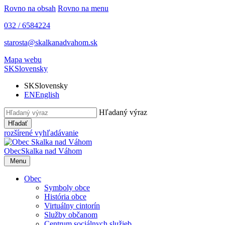
Rovno na obsah
Rovno na menu
032 / 6584224
starosta@skalkanadvahom.sk
Mapa webu
SK
Slovensky
SK
Slovensky
EN
English
Hľadaný výraz
Hľadať
rozšírené vyhľadávanie
Obec
Skalka nad Váhom
Menu
Obec
Symboly obce
História obce
Virtuálny cintorín
Služby občanom
Centrum sociálnych služieb