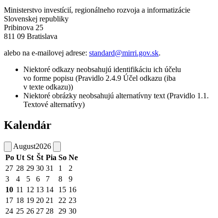
Ministerstvo investícií, regionálneho rozvoja a informatizácie
Slovenskej republiky
Pribinova 25
811 09 Bratislava
alebo na e-mailovej adrese:
standard@mirri.gov.sk
.
Niektoré odkazy neobsahujú identifikáciu ich účelu
vo forme popisu (Pravidlo 2.4.9 Účel odkazu (iba
v texte odkazu))
Niektoré obrázky neobsahujú alternatívny text (Pravidlo 1.1.
Textové alternatívy)
Kalendár
August
2026
Po
Ut
St
Št
Pia
So
Ne
27
28
29
30
31
1
2
3
4
5
6
7
8
9
10
11
12
13
14
15
16
17
18
19
20
21
22
23
24
25
26
27
28
29
30