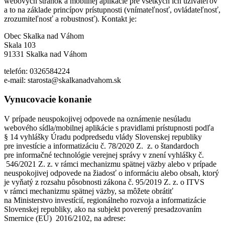
webových stránok a mobilnej aplikácie pre všetkých ich užívateľov
a to na základe princípov prístupnosti (vnímateľnosť, ovládateľnosť,
zrozumiteľnosť a robustnosť). Kontakt je:
Obec Skalka nad Váhom
Skala 103
91331 Skalka nad Váhom
telefón: 0326584224
e-mail: starosta@skalkanadvahom.sk
Vynucovacie konanie
V prípade neuspokojivej odpovede na oznámenie nesúladu
webového sídla/mobilnej aplikácie s pravidlami prístupnosti podľa
§ 14 vyhlášky Úradu podpredsedu vlády Slovenskej republiky
pre investície a informatizáciu č. 78/2020 Z. z. o štandardoch
pre informačné technológie verejnej správy v znení vyhlášky č.
546/2021 Z. z. v rámci mechanizmu spätnej väzby alebo v prípade
neuspokojivej odpovede na žiadosť o informáciu alebo obsah, ktorý
je vyňatý z rozsahu pôsobnosti zákona č. 95/2019 Z. z. o ITVS
v rámci mechanizmu spätnej väzby, sa môžete obrátiť
na Ministerstvo investícií, regionálneho rozvoja a informatizácie
Slovenskej republiky, ako na subjekt poverený presadzovaním
Smernice (EÚ) 2016/2102, na adrese: