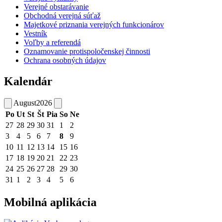
Verejné obstarávanie
Obchodná verejná súťaž
Majetkové priznania verejných funkcionárov
Vestník
Voľby a referendá
Oznamovanie protispoločenskej činnosti
Ochrana osobných údajov
Kalendár
August
2026
Po
Ut
St
Št
Pia
So
Ne
27
28
29
30
31
1
2
3
4
5
6
7
8
9
10
11
12
13
14
15
16
17
18
19
20
21
22
23
24
25
26
27
28
29
30
31
1
2
3
4
5
6
Mobilná aplikácia