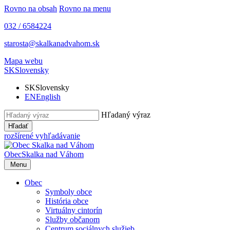
Rovno na obsah
Rovno na menu
032 / 6584224
starosta@skalkanadvahom.sk
Mapa webu
SK
Slovensky
SK
Slovensky
EN
English
Hľadaný výraz
Hľadať
rozšírené vyhľadávanie
Obec
Skalka nad Váhom
Menu
Obec
Symboly obce
História obce
Virtuálny cintorín
Služby občanom
Centrum sociálnych služieb