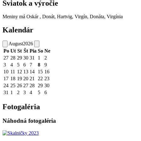
Sviatok a výročie
Meniny má
Oskár
, Donát, Hartvig, Virgín, Donáta, Virgínia
Kalendár
August
2026
Po
Ut
St
Št
Pia
So
Ne
27
28
29
30
31
1
2
3
4
5
6
7
8
9
10
11
12
13
14
15
16
17
18
19
20
21
22
23
24
25
26
27
28
29
30
31
1
2
3
4
5
6
Fotogaléria
Náhodná fotogaléria