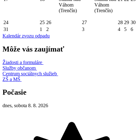
Váhom
Váhom
(Trenčín)
(Trenčín)
24
25
26
27
28
29
30
31
1
2
3
4
5
6
Kalendár zvozu odpadu
Môže vás zaujímať
Žiadosti a formuláre
Služby občanom
Centrum sociálnych služieb
ZŠ a MŠ
Počasie
dnes, sobota 8. 8. 2026