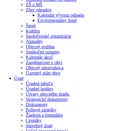
ZŠ a MŠ
Zber odpadov
Kalendár vývozu odpadu
Enviromentálny fond
Šport
Kultúra
Spoločenské organizácie
Aktuality
Obecný rozhlas
Smútočné oznamy
Kalendár akcií
Zaujímavosti v obci
Obecný spravodajca
Územný plán obce
Úrad
Úradná tabuľa
Úradné hodiny
Útvary obecného úradu
Strategické dokumenty
Dokumenty
Poštové zásielky
Žiadosti a formuláre
Cenníky
Stavebný úrad
Voľné pracovné miesta