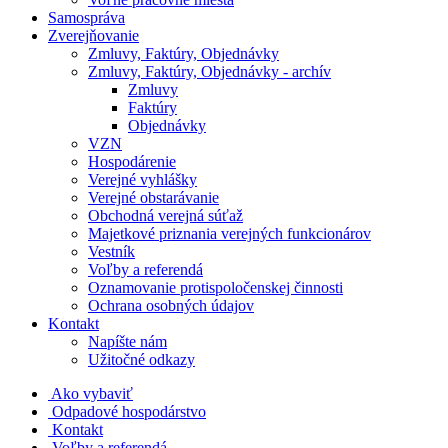
Samospráva
Zverejňovanie
Zmluvy, Faktúry, Objednávky
Zmluvy, Faktúry, Objednávky - archív
Zmluvy
Faktúry
Objednávky
VZN
Hospodárenie
Verejné vyhlášky
Verejné obstarávanie
Obchodná verejná súťaž
Majetkové priznania verejných funkcionárov
Vestník
Voľby a referendá
Oznamovanie protispoločenskej činnosti
Ochrana osobných údajov
Kontakt
Napíšte nám
Užitočné odkazy
Ako vybaviť
Odpadové hospodárstvo
Kontakt
Voľby a referendá