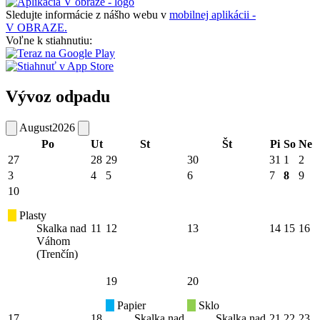
Sledujte informácie z nášho webu v
mobilnej aplikácii -
V OBRAZE.
Voľne k stiahnutiu:
Vývoz odpadu
August
2026
Po
Ut
St
Št
Pi
So
Ne
27
28
29
30
31
1
2
3
4
5
6
7
8
9
10
Plasty
Skalka nad
11
12
13
14
15
16
Váhom
(Trenčín)
19
20
Papier
Sklo
17
18
Skalka nad
Skalka nad
21
22
23