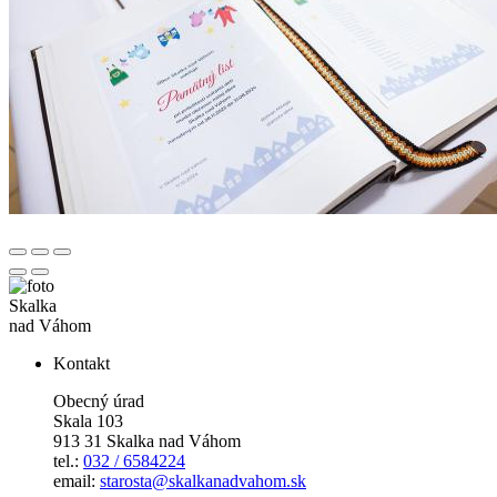
Skalka
nad Váhom
Kontakt
Obecný úrad
Skala 103
913 31 Skalka nad Váhom
tel.:
032 / 6584224
email:
starosta@skalkanadvahom.sk