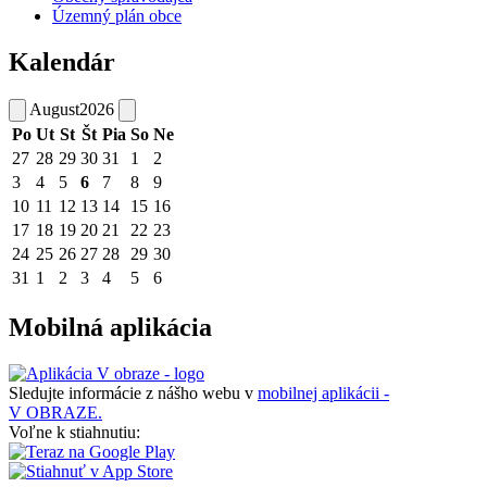
Územný plán obce
Kalendár
August
2026
Po
Ut
St
Št
Pia
So
Ne
27
28
29
30
31
1
2
3
4
5
6
7
8
9
10
11
12
13
14
15
16
17
18
19
20
21
22
23
24
25
26
27
28
29
30
31
1
2
3
4
5
6
Mobilná aplikácia
Sledujte informácie z nášho webu v
mobilnej aplikácii -
V OBRAZE.
Voľne k stiahnutiu: