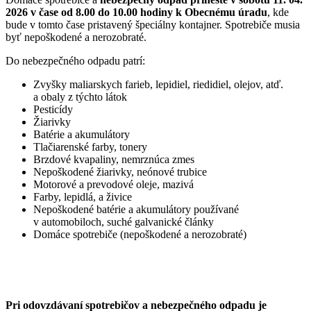
2026 v čase od 8.00 do 10.00 hodiny k Obecnému úradu
, kde
bude v tomto čase pristavený špeciálny kontajner. Spotrebiče musia
byť nepoškodené a nerozobraté.
Do nebezpečného odpadu patrí:
Zvyšky maliarskych farieb, lepidiel, riedidiel, olejov, atď.
a obaly z týchto látok
Pesticídy
Žiarivky
Batérie a akumulátory
Tlačiarenské farby, tonery
Brzdové kvapaliny, nemrznúca zmes
Nepoškodené žiarivky, neónové trubice
Motorové a prevodové oleje, mazivá
Farby, lepidlá, a živice
Nepoškodené batérie a akumulátory používané
v automobiloch, suché galvanické články
Domáce spotrebiče (nepoškodené a nerozobraté)
Pri odovzdávaní spotrebičov a nebezpečného odpadu je