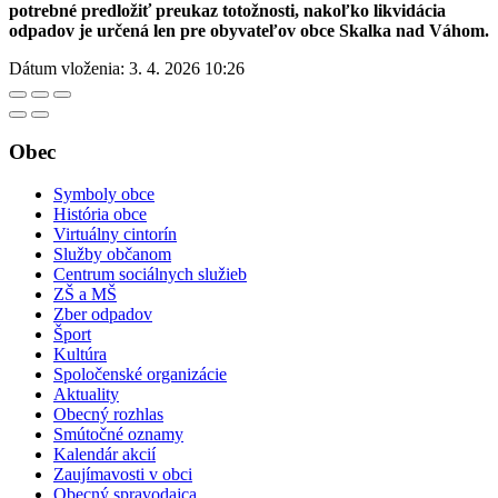
potrebné predložiť preukaz totožnosti, nakoľko likvidácia
odpadov je určená len pre obyvateľov obce Skalka nad Váhom.
Dátum vloženia:
3. 4. 2026 10:26
Obec
Symboly obce
História obce
Virtuálny cintorín
Služby občanom
Centrum sociálnych služieb
ZŠ a MŠ
Zber odpadov
Šport
Kultúra
Spoločenské organizácie
Aktuality
Obecný rozhlas
Smútočné oznamy
Kalendár akcií
Zaujímavosti v obci
Obecný spravodajca