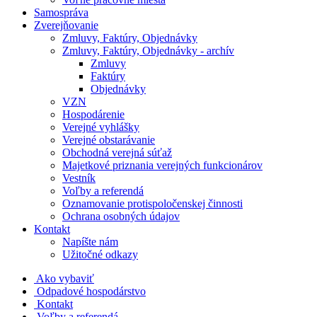
Samospráva
Zverejňovanie
Zmluvy, Faktúry, Objednávky
Zmluvy, Faktúry, Objednávky - archív
Zmluvy
Faktúry
Objednávky
VZN
Hospodárenie
Verejné vyhlášky
Verejné obstarávanie
Obchodná verejná súťaž
Majetkové priznania verejných funkcionárov
Vestník
Voľby a referendá
Oznamovanie protispoločenskej činnosti
Ochrana osobných údajov
Kontakt
Napíšte nám
Užitočné odkazy
Ako vybaviť
Odpadové hospodárstvo
Kontakt
Voľby a referendá