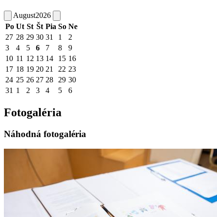
August
2026
Po
Ut
St
Št
Pia
So
Ne
27
28
29
30
31
1
2
3
4
5
6
7
8
9
10
11
12
13
14
15
16
17
18
19
20
21
22
23
24
25
26
27
28
29
30
31
1
2
3
4
5
6
Fotogaléria
Náhodná fotogaléria