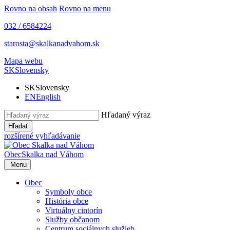
Rovno na obsah
Rovno na menu
032 / 6584224
starosta@skalkanadvahom.sk
Mapa webu
SK
Slovensky
SK
Slovensky
EN
English
Hľadaný výraz
Hľadať
rozšírené vyhľadávanie
Obec
Skalka nad Váhom
Menu
Obec
Symboly obce
História obce
Virtuálny cintorín
Služby občanom
Centrum sociálnych služieb