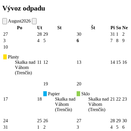
Vývoz odpadu
August
2026
Po
Ut
St
Št
Pi
So
Ne
27
28
29
30
31
1
2
3
4
5
6
7
8
9
10
Plasty
Skalka nad
11
12
13
14
15
16
Váhom
(Trenčín)
19
20
Papier
Sklo
17
18
Skalka nad
Skalka nad
21
22
23
Váhom
Váhom
(Trenčín)
(Trenčín)
24
25
26
27
28
29
30
31
1
2
3
4
5
6