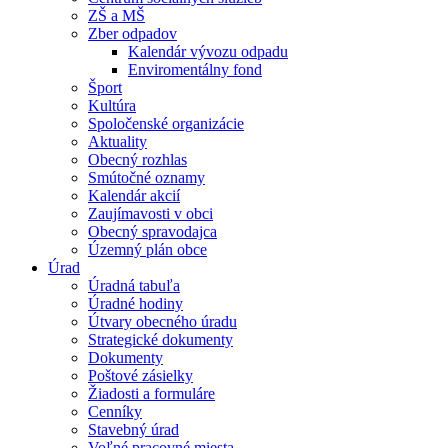
ZŠ a MŠ
Zber odpadov
Kalendár vývozu odpadu
Enviromentálny fond
Šport
Kultúra
Spoločenské organizácie
Aktuality
Obecný rozhlas
Smútočné oznamy
Kalendár akcií
Zaujímavosti v obci
Obecný spravodajca
Územný plán obce
Úrad
Úradná tabuľa
Úradné hodiny
Útvary obecného úradu
Strategické dokumenty
Dokumenty
Poštové zásielky
Žiadosti a formuláre
Cenníky
Stavebný úrad
Voľné pracovné miesta