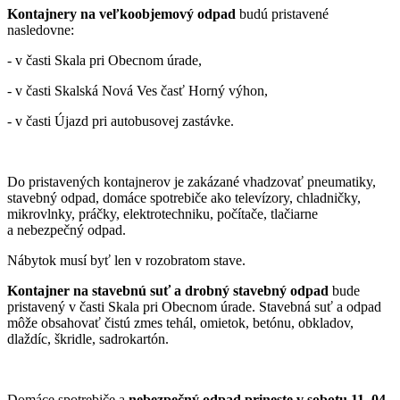
Kontajnery na veľkoobjemový odpad
budú pristavené
nasledovne:
- v časti Skala pri Obecnom úrade,
- v časti Skalská Nová Ves časť Horný výhon,
- v časti Újazd pri autobusovej zastávke.
Do pristavených kontajnerov je zakázané vhadzovať pneumatiky,
stavebný odpad, domáce spotrebiče ako televízory, chladničky,
mikrovlnky, práčky, elektrotechniku, počítače, tlačiarne
a nebezpečný odpad.
Nábytok musí byť len v rozobratom stave.
Kontajner na stavebnú suť a drobný stavebný odpad
bude
pristavený v časti Skala pri Obecnom úrade. Stavebná suť a odpad
môže obsahovať čistú zmes tehál, omietok, betónu, obkladov,
dlaždíc, škridle, sadrokartón.
Domáce spotrebiče a
nebezpečný odpad prineste v sobotu 11. 04.