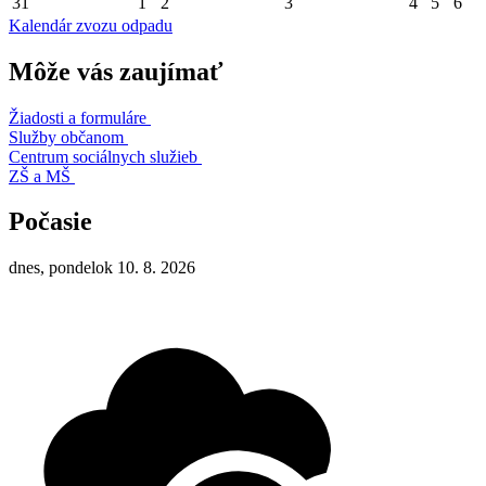
31
1
2
3
4
5
6
Kalendár zvozu odpadu
Môže vás zaujímať
Žiadosti a formuláre
Služby občanom
Centrum sociálnych služieb
ZŠ a MŠ
Počasie
dnes, pondelok 10. 8. 2026