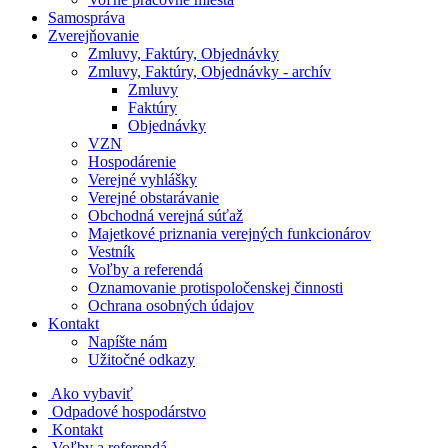
Samospráva
Zverejňovanie
Zmluvy, Faktúry, Objednávky
Zmluvy, Faktúry, Objednávky - archív
Zmluvy
Faktúry
Objednávky
VZN
Hospodárenie
Verejné vyhlášky
Verejné obstarávanie
Obchodná verejná súťaž
Majetkové priznania verejných funkcionárov
Vestník
Voľby a referendá
Oznamovanie protispoločenskej činnosti
Ochrana osobných údajov
Kontakt
Napíšte nám
Užitočné odkazy
Ako vybaviť
Odpadové hospodárstvo
Kontakt
Voľby a referendá