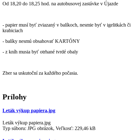
Od 18,20 do 18,25 hod. na autobusovej zastávke v Újazde
- papier musí byť zviazaný v balíkoch, nesmie byť v igelitkách či
krabiciach
- balíky nesmú obsahovať KARTÓNY
- z kníh musia byť otrhané tvrdé obaly
Zber sa uskutoční za každého počasia.
Prílohy
Leták výkup papiera.jpg
Leták výkup papiera.jpg
Typ súboru: JPG obrázok, Veľkosť: 229,46 kB