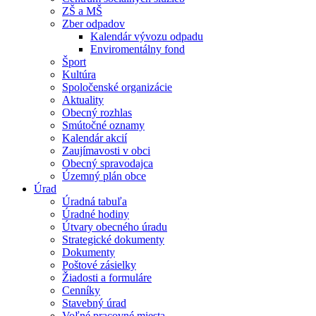
ZŠ a MŠ
Zber odpadov
Kalendár vývozu odpadu
Enviromentálny fond
Šport
Kultúra
Spoločenské organizácie
Aktuality
Obecný rozhlas
Smútočné oznamy
Kalendár akcií
Zaujímavosti v obci
Obecný spravodajca
Územný plán obce
Úrad
Úradná tabuľa
Úradné hodiny
Útvary obecného úradu
Strategické dokumenty
Dokumenty
Poštové zásielky
Žiadosti a formuláre
Cenníky
Stavebný úrad
Voľné pracovné miesta