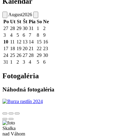
Kalendár
August
2026
Po
Ut
St
Št
Pia
So
Ne
27
28
29
30
31
1
2
3
4
5
6
7
8
9
10
11
12
13
14
15
16
17
18
19
20
21
22
23
24
25
26
27
28
29
30
31
1
2
3
4
5
6
Fotogaléria
Náhodná fotogaléria
Skalka
nad Váhom