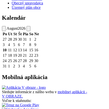
Obecný spravodajca
Územný plán obce
Kalendár
August
2026
Po
Ut
St
Št
Pia
So
Ne
27
28
29
30
31
1
2
3
4
5
6
7
8
9
10
11
12
13
14
15
16
17
18
19
20
21
22
23
24
25
26
27
28
29
30
31
1
2
3
4
5
6
Mobilná aplikácia
Sledujte informácie z nášho webu v
mobilnej aplikácii -
V OBRAZE.
Voľne k stiahnutiu: