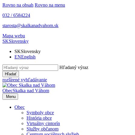
Rovno na obsah
Rovno na menu
032 / 6584224
starosta@skalkanadvahom.sk
Mapa webu
SK
Slovensky
SK
Slovensky
EN
English
Hľadaný výraz
Hľadať
rozšírené vyhľadávanie
Obec
Skalka nad Váhom
Menu
Obec
Symboly obce
História obce
Virtuálny cintorín
Služby občanom
Centrum sociálnych služieb