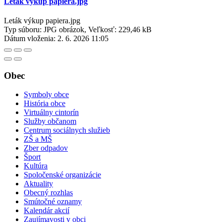
Leták výkup papiera.jpg
Leták výkup papiera.jpg
Typ súboru: JPG obrázok, Veľkosť: 229,46 kB
Dátum vloženia:
2. 6. 2026 11:05
Obec
Symboly obce
História obce
Virtuálny cintorín
Služby občanom
Centrum sociálnych služieb
ZŠ a MŠ
Zber odpadov
Šport
Kultúra
Spoločenské organizácie
Aktuality
Obecný rozhlas
Smútočné oznamy
Kalendár akcií
Zaujímavosti v obci