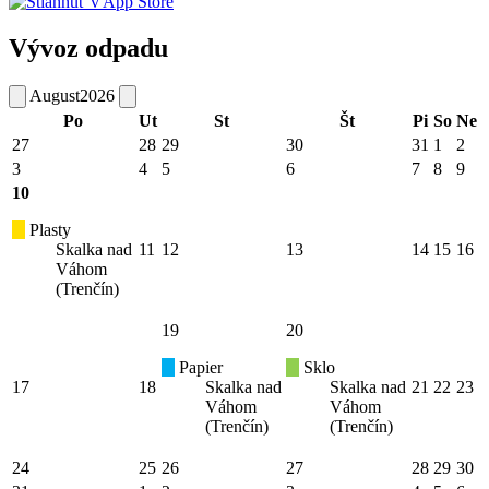
Vývoz odpadu
August
2026
Po
Ut
St
Št
Pi
So
Ne
27
28
29
30
31
1
2
3
4
5
6
7
8
9
10
Plasty
Skalka nad
11
12
13
14
15
16
Váhom
(Trenčín)
19
20
Papier
Sklo
17
18
Skalka nad
Skalka nad
21
22
23
Váhom
Váhom
(Trenčín)
(Trenčín)
24
25
26
27
28
29
30