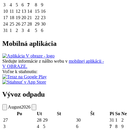
3
4
5
6
7
8
9
10
11
12
13
14
15
16
17
18
19
20
21
22
23
24
25
26
27
28
29
30
31
1
2
3
4
5
6
Mobilná aplikácia
Sledujte informácie z nášho webu v
mobilnej aplikácii -
V OBRAZE.
Voľne k stiahnutiu:
Vývoz odpadu
August
2026
Po
Ut
St
Št
Pi
So
Ne
27
28
29
30
31
1
2
3
4
5
6
7
8
9