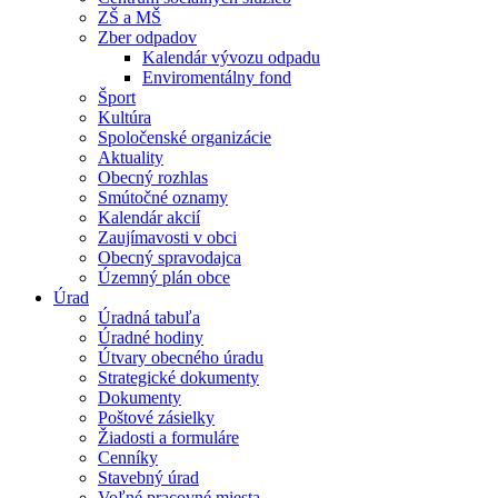
ZŠ a MŠ
Zber odpadov
Kalendár vývozu odpadu
Enviromentálny fond
Šport
Kultúra
Spoločenské organizácie
Aktuality
Obecný rozhlas
Smútočné oznamy
Kalendár akcií
Zaujímavosti v obci
Obecný spravodajca
Územný plán obce
Úrad
Úradná tabuľa
Úradné hodiny
Útvary obecného úradu
Strategické dokumenty
Dokumenty
Poštové zásielky
Žiadosti a formuláre
Cenníky
Stavebný úrad
Voľné pracovné miesta