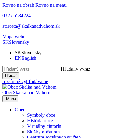
Rovno na obsah
Rovno na menu
032 / 6584224
starosta@skalkanadvahom.sk
Mapa webu
SK
Slovensky
SK
Slovensky
EN
English
Hľadaný výraz
Hľadať
rozšírené vyhľadávanie
Obec
Skalka nad Váhom
Menu
Obec
Symboly obce
História obce
Virtuálny cintorín
Služby občanom
Centrum sociálnych služieb