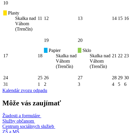
10
Plasty
Skalka nad
11
12
13
14
15
16
Váhom
(Trenčín)
19
20
Papier
Sklo
17
18
Skalka nad
Skalka nad
21
22
23
Váhom
Váhom
(Trenčín)
(Trenčín)
24
25
26
27
28
29
30
31
1
2
3
4
5
6
Kalendár zvozu odpadu
Môže vás zaujímať
Žiadosti a formuláre
Služby občanom
Centrum sociálnych služieb
ZŠ a MŠ