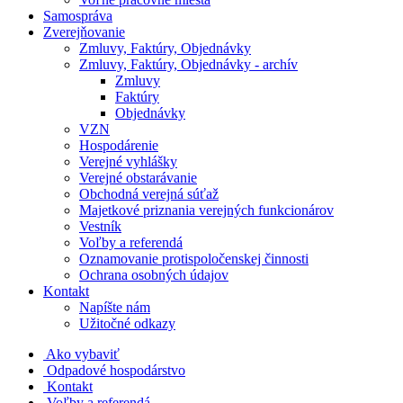
Samospráva
Zverejňovanie
Zmluvy, Faktúry, Objednávky
Zmluvy, Faktúry, Objednávky - archív
Zmluvy
Faktúry
Objednávky
VZN
Hospodárenie
Verejné vyhlášky
Verejné obstarávanie
Obchodná verejná súťaž
Majetkové priznania verejných funkcionárov
Vestník
Voľby a referendá
Oznamovanie protispoločenskej činnosti
Ochrana osobných údajov
Kontakt
Napíšte nám
Užitočné odkazy
Ako vybaviť
Odpadové hospodárstvo
Kontakt
Voľby a referendá