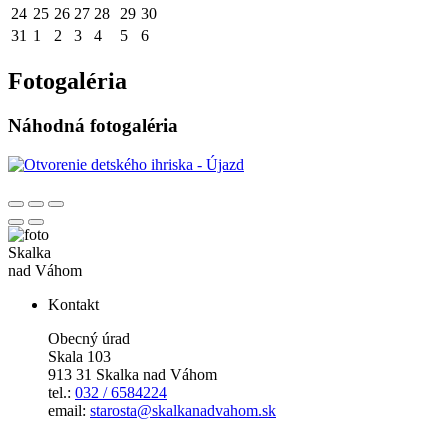
24
25
26
27
28
29
30
31
1
2
3
4
5
6
Fotogaléria
Náhodná fotogaléria
Skalka
nad Váhom
Kontakt
Obecný úrad
Skala 103
913 31 Skalka nad Váhom
tel.:
032 / 6584224
email:
starosta@skalkanadvahom.sk