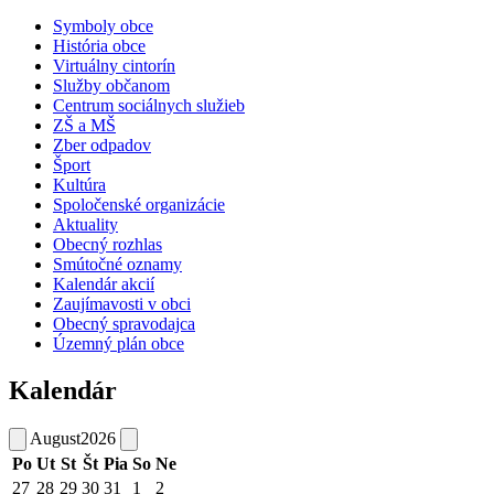
Symboly obce
História obce
Virtuálny cintorín
Služby občanom
Centrum sociálnych služieb
ZŠ a MŠ
Zber odpadov
Šport
Kultúra
Spoločenské organizácie
Aktuality
Obecný rozhlas
Smútočné oznamy
Kalendár akcií
Zaujímavosti v obci
Obecný spravodajca
Územný plán obce
Kalendár
August
2026
Po
Ut
St
Št
Pia
So
Ne
27
28
29
30
31
1
2