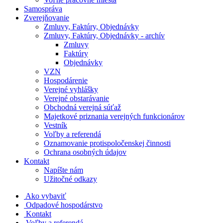
Samospráva
Zverejňovanie
Zmluvy, Faktúry, Objednávky
Zmluvy, Faktúry, Objednávky - archív
Zmluvy
Faktúry
Objednávky
VZN
Hospodárenie
Verejné vyhlášky
Verejné obstarávanie
Obchodná verejná súťaž
Majetkové priznania verejných funkcionárov
Vestník
Voľby a referendá
Oznamovanie protispoločenskej činnosti
Ochrana osobných údajov
Kontakt
Napíšte nám
Užitočné odkazy
Ako vybaviť
Odpadové hospodárstvo
Kontakt
Voľby a referendá