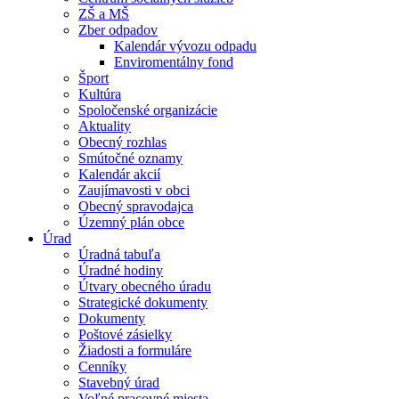
ZŠ a MŠ
Zber odpadov
Kalendár vývozu odpadu
Enviromentálny fond
Šport
Kultúra
Spoločenské organizácie
Aktuality
Obecný rozhlas
Smútočné oznamy
Kalendár akcií
Zaujímavosti v obci
Obecný spravodajca
Územný plán obce
Úrad
Úradná tabuľa
Úradné hodiny
Útvary obecného úradu
Strategické dokumenty
Dokumenty
Poštové zásielky
Žiadosti a formuláre
Cenníky
Stavebný úrad
Voľné pracovné miesta