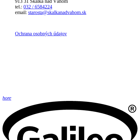
913 31 Skalka nad Váhom
tel.:
032 / 6584224
email:
starosta@skalkanadvahom.sk
Ochrana osobných údajov
hore