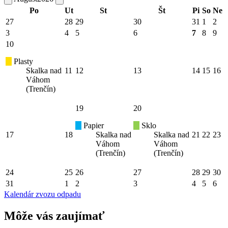
Po
Ut
St
Št
Pi
So
Ne
27
28
29
30
31
1
2
3
4
5
6
7
8
9
10
Plasty
Skalka nad
11
12
13
14
15
16
Váhom
(Trenčín)
19
20
Papier
Sklo
17
18
Skalka nad
Skalka nad
21
22
23
Váhom
Váhom
(Trenčín)
(Trenčín)
24
25
26
27
28
29
30
31
1
2
3
4
5
6
Kalendár zvozu odpadu
Môže vás zaujímať