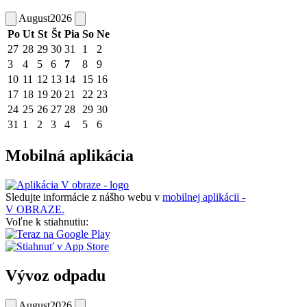
August
2026
Po
Ut
St
Št
Pia
So
Ne
27
28
29
30
31
1
2
3
4
5
6
7
8
9
10
11
12
13
14
15
16
17
18
19
20
21
22
23
24
25
26
27
28
29
30
31
1
2
3
4
5
6
Mobilná aplikácia
Sledujte informácie z nášho webu v
mobilnej aplikácii -
V OBRAZE.
Voľne k stiahnutiu:
Vývoz odpadu
August
2026