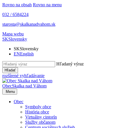
Rovno na obsah
Rovno na menu
032 / 6584224
starosta@skalkanadvahom.sk
Mapa webu
SK
Slovensky
SK
Slovensky
EN
English
Hľadaný výraz
Hľadať
rozšírené vyhľadávanie
Obec
Skalka nad Váhom
Menu
Obec
Symboly obce
História obce
Virtuálny cintorín
Služby občanom
Centrum sociálnych služieb