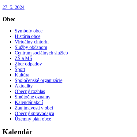
27. 5. 2024
Obec
Symboly obce
História obce
Virtuálny cintorín
Služby občanom
Centrum sociálnych služieb
ZŠ a MŠ
Zber odpadov
Šport
Kultúra
Spoločenské organizácie
Aktuality
Obecný rozhlas
Smútočné oznamy
Kalendár akcií
Zaujímavosti v obci
Obecný spravodajca
Územný plán obce
Kalendár