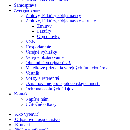
Samospráva
Zverejňovanie
Zmluvy, Faktúry, Objednávky
Zmluvy, Faktúry, Objednávky - archív
Zmluvy
Faktúry
Objednávky
VZN
Hospodárenie
Verejné vyhlášky
Verejné obstarávanie
Obchodná verejná súťaž
Majetkové priznania verejných funkcionárov
Vestník
Voľby a referendá
Oznamovanie protispoločenskej činnosti
Ochrana osobných údajov
Kontakt
Napíšte nám
Užitočné odkazy
Ako vybaviť
Odpadové hospodárstvo
Kontakt
Voľby a referendá