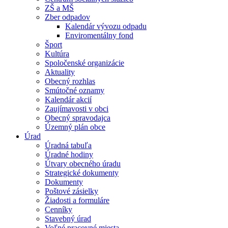
ZŠ a MŠ
Zber odpadov
Kalendár vývozu odpadu
Enviromentálny fond
Šport
Kultúra
Spoločenské organizácie
Aktuality
Obecný rozhlas
Smútočné oznamy
Kalendár akcií
Zaujímavosti v obci
Obecný spravodajca
Územný plán obce
Úrad
Úradná tabuľa
Úradné hodiny
Útvary obecného úradu
Strategické dokumenty
Dokumenty
Poštové zásielky
Žiadosti a formuláre
Cenníky
Stavebný úrad
Voľné pracovné miesta