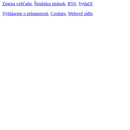
Zmena vzhľadu
,
Štruktúra stránok
,
RSS
,
Vytlačiť
Vyhlásenie o prístupnosti
,
Cookies
,
Webové sídlo