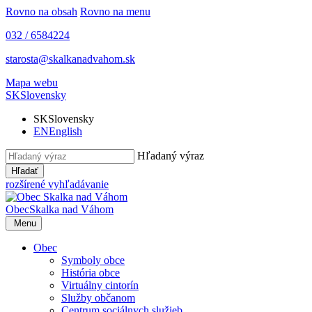
Rovno na obsah
Rovno na menu
032 / 6584224
starosta@skalkanadvahom.sk
Mapa webu
SK
Slovensky
SK
Slovensky
EN
English
Hľadaný výraz
Hľadať
rozšírené vyhľadávanie
Obec
Skalka nad Váhom
Menu
Obec
Symboly obce
História obce
Virtuálny cintorín
Služby občanom
Centrum sociálnych služieb