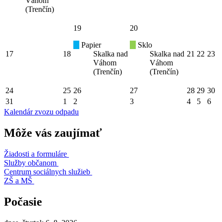
Váhom
(Trenčín)
19
20
Papier
Sklo
17
18
Skalka nad
Skalka nad
21
22
23
Váhom
Váhom
(Trenčín)
(Trenčín)
24
25
26
27
28
29
30
31
1
2
3
4
5
6
Kalendár zvozu odpadu
Môže vás zaujímať
Žiadosti a formuláre
Služby občanom
Centrum sociálnych služieb
ZŠ a MŠ
Počasie