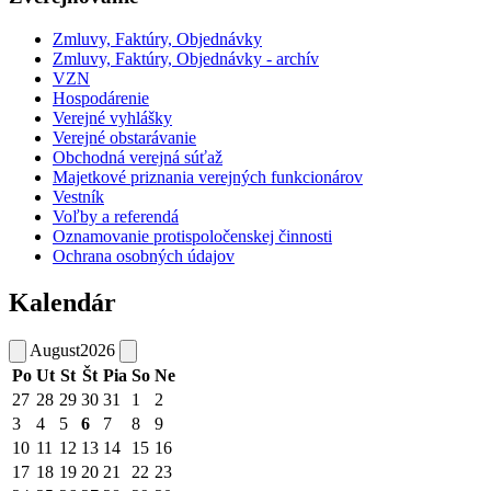
Zmluvy, Faktúry, Objednávky
Zmluvy, Faktúry, Objednávky - archív
VZN
Hospodárenie
Verejné vyhlášky
Verejné obstarávanie
Obchodná verejná súťaž
Majetkové priznania verejných funkcionárov
Vestník
Voľby a referendá
Oznamovanie protispoločenskej činnosti
Ochrana osobných údajov
Kalendár
August
2026
Po
Ut
St
Št
Pia
So
Ne
27
28
29
30
31
1
2
3
4
5
6
7
8
9
10
11
12
13
14
15
16
17
18
19
20
21
22
23