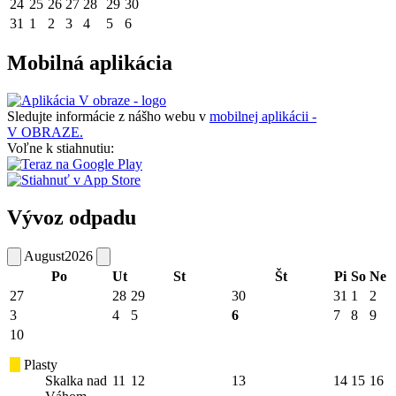
24
25
26
27
28
29
30
31
1
2
3
4
5
6
Mobilná aplikácia
Sledujte informácie z nášho webu v
mobilnej aplikácii -
V OBRAZE.
Voľne k stiahnutiu:
Vývoz odpadu
August
2026
Po
Ut
St
Št
Pi
So
Ne
27
28
29
30
31
1
2
3
4
5
6
7
8
9
10
Plasty
Skalka nad
11
12
13
14
15
16