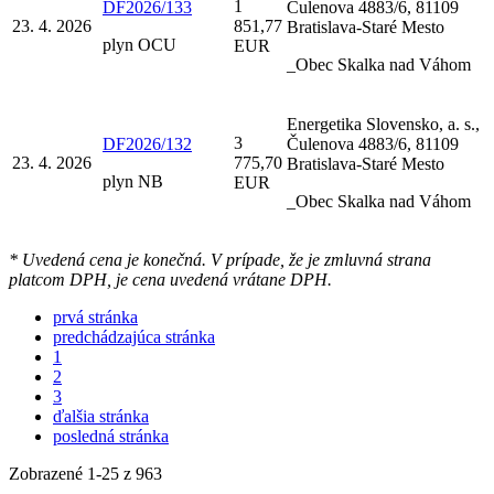
1
DF2026/133
Čulenova 4883/6, 81109
23. 4. 2026
851,77
Bratislava-Staré Mesto
plyn OCU
EUR
_Obec Skalka nad Váhom
Energetika Slovensko, a. s.,
3
DF2026/132
Čulenova 4883/6, 81109
23. 4. 2026
775,70
Bratislava-Staré Mesto
plyn NB
EUR
_Obec Skalka nad Váhom
* Uvedená cena je konečná. V prípade, že je zmluvná strana
platcom DPH, je cena uvedená vrátane DPH.
prvá stránka
predchádzajúca stránka
1
2
3
ďalšia stránka
posledná stránka
Zobrazené
1
-
25
z 963