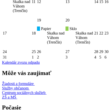
Skalka nad
11
12
13
14
15
16
Váhom
(Trenčín)
19
20
Papier
Sklo
17
18
Skalka nad
Skalka nad
21
22
23
Váhom
Váhom
(Trenčín)
(Trenčín)
24
25
26
27
28
29
30
31
1
2
3
4
5
6
Kalendár zvozu odpadu
Môže vás zaujímať
Žiadosti a formuláre
Služby občanom
Centrum sociálnych služieb
ZŠ a MŠ
Počasie