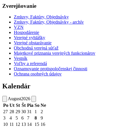
Zverejňovanie
Zmluvy, Faktúry, Objednávky
Zmluvy, Faktúry, Objednávky - archív
VZN
Hospodárenie
Verejné vyhlášky
Verejné obstarávanie
Obchodná verejná súťaž
Majetkové priznania verejných funkcionárov
Vestník
Voľby a referendá
Oznamovanie protispoločenskej činnosti
Ochrana osobných údajov
Kalendár
August
2026
Po
Ut
St
Št
Pia
So
Ne
27
28
29
30
31
1
2
3
4
5
6
7
8
9
10
11
12
13
14
15
16