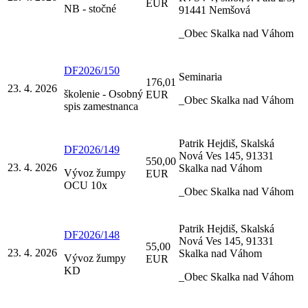
EUR
NB - stočné
91441 Nemšová
_Obec Skalka nad Váhom
DF2026/150
Seminaria
176,01
23. 4. 2026
školenie - Osobný
EUR
_Obec Skalka nad Váhom
spis zamestnanca
Patrik Hejdiš, Skalská
DF2026/149
Nová Ves 145, 91331
550,00
23. 4. 2026
Skalka nad Váhom
Vývoz žumpy
EUR
OCU 10x
_Obec Skalka nad Váhom
Patrik Hejdiš, Skalská
DF2026/148
Nová Ves 145, 91331
55,00
23. 4. 2026
Skalka nad Váhom
Vývoz žumpy
EUR
KD
_Obec Skalka nad Váhom