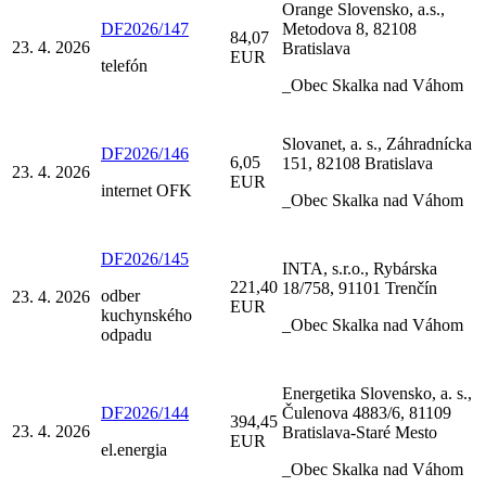
Orange Slovensko, a.s.,
DF2026/147
Metodova 8, 82108
84,07
23. 4. 2026
Bratislava
EUR
telefón
_Obec Skalka nad Váhom
Slovanet, a. s., Záhradnícka
DF2026/146
6,05
151, 82108 Bratislava
23. 4. 2026
EUR
internet OFK
_Obec Skalka nad Váhom
DF2026/145
INTA, s.r.o., Rybárska
221,40
18/758, 91101 Trenčín
odber
23. 4. 2026
EUR
kuchynského
_Obec Skalka nad Váhom
odpadu
Energetika Slovensko, a. s.,
DF2026/144
Čulenova 4883/6, 81109
394,45
23. 4. 2026
Bratislava-Staré Mesto
EUR
el.energia
_Obec Skalka nad Váhom