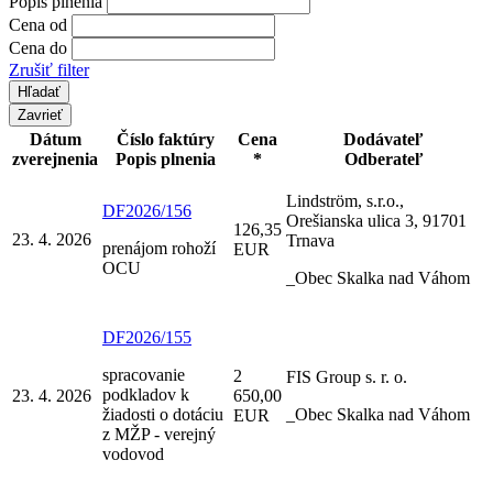
Popis plnenia
Cena od
Cena do
Zrušiť filter
Zavrieť
Dátum
Číslo faktúry
Cena
Dodávateľ
zverejnenia
Popis plnenia
*
Odberateľ
Lindström, s.r.o.,
DF2026/156
Orešianska ulica 3, 91701
126,35
23. 4. 2026
Trnava
prenájom rohoží
EUR
OCU
_Obec Skalka nad Váhom
DF2026/155
spracovanie
2
FIS Group s. r. o.
podkladov k
23. 4. 2026
650,00
žiadosti o dotáciu
_Obec Skalka nad Váhom
EUR
z MŽP - verejný
vodovod