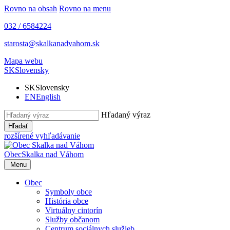
Rovno na obsah
Rovno na menu
032 / 6584224
starosta@skalkanadvahom.sk
Mapa webu
SK
Slovensky
SK
Slovensky
EN
English
Hľadaný výraz
Hľadať
rozšírené vyhľadávanie
Obec
Skalka nad Váhom
Menu
Obec
Symboly obce
História obce
Virtuálny cintorín
Služby občanom
Centrum sociálnych služieb