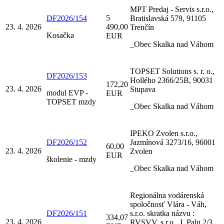
MPT Predaj - Servis s.r.o.,
5
DF2026/154
Bratislavská 579, 91105
23. 4. 2026
490,00
Trenčín
Kosačka
EUR
_Obec Skalka nad Váhom
TOPSET Solutions s. r. o.,
DF2026/153
Hollého 2366/25B, 90031
172,20
23. 4. 2026
Stupava
modul EVP -
EUR
TOPSET mzdy
_Obec Skalka nad Váhom
IPEKO Zvolen s.r.o.,
DF2026/152
Jazmínová 3273/16, 96001
60,00
23. 4. 2026
Zvolen
EUR
školenie - mzdy
_Obec Skalka nad Váhom
Regionálna vodárenská
spoločnosť Vlára - Váh,
DF2026/151
s.r.o. skratka názvu :
334,07
23. 4. 2026
RVSVV, s.r.o., J. Palu 2/3,