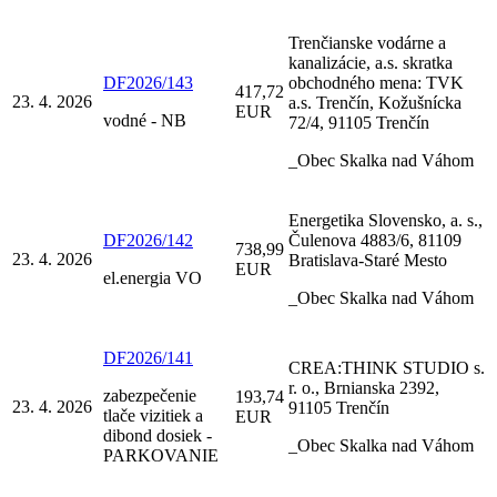
Trenčianske vodárne a
kanalizácie, a.s. skratka
DF2026/143
obchodného mena: TVK
417,72
23. 4. 2026
a.s. Trenčín, Kožušnícka
EUR
vodné - NB
72/4, 91105 Trenčín
_Obec Skalka nad Váhom
Energetika Slovensko, a. s.,
DF2026/142
Čulenova 4883/6, 81109
738,99
23. 4. 2026
Bratislava-Staré Mesto
EUR
el.energia VO
_Obec Skalka nad Váhom
DF2026/141
CREA:THINK STUDIO s.
r. o., Brnianska 2392,
zabezpečenie
193,74
23. 4. 2026
91105 Trenčín
tlače vizitiek a
EUR
dibond dosiek -
_Obec Skalka nad Váhom
PARKOVANIE