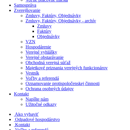
Samospráva
Zverejňovanie
Zmluvy, Faktúry, Objednávky
Zmluvy, Faktúry, Objednávky - archív
Zmluvy
Faktúry
Objednávky
VZN
Hospodárenie
Verejné vyhlášky
Verejné obstarávanie
Obchodná verejná súťaž
Majetkové priznania verejných funkcionárov
Vestník
Voľby a referendá
Oznamovanie protispoločenskej činnosti
Ochrana osobných údajov
Kontakt
Napíšte nám
Užitočné odkazy
Ako vybaviť
Odpadové hospodárstvo
Kontakt
Voľby a referendá