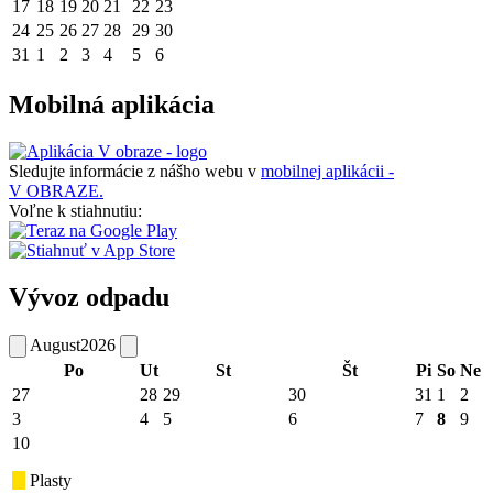
17
18
19
20
21
22
23
24
25
26
27
28
29
30
31
1
2
3
4
5
6
Mobilná aplikácia
Sledujte informácie z nášho webu v
mobilnej aplikácii -
V OBRAZE.
Voľne k stiahnutiu:
Vývoz odpadu
August
2026
Po
Ut
St
Št
Pi
So
Ne
27
28
29
30
31
1
2
3
4
5
6
7
8
9
10
Plasty