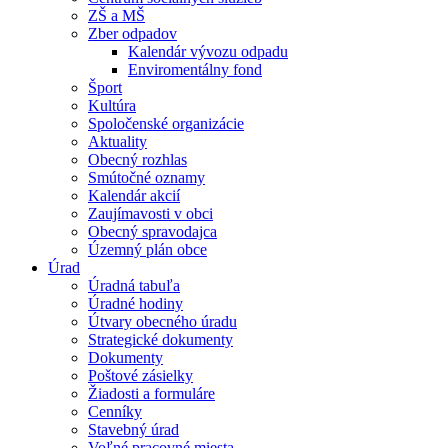
ZŠ a MŠ
Zber odpadov
Kalendár vývozu odpadu
Enviromentálny fond
Šport
Kultúra
Spoločenské organizácie
Aktuality
Obecný rozhlas
Smútočné oznamy
Kalendár akcií
Zaujímavosti v obci
Obecný spravodajca
Územný plán obce
Úrad
Úradná tabuľa
Úradné hodiny
Útvary obecného úradu
Strategické dokumenty
Dokumenty
Poštové zásielky
Žiadosti a formuláre
Cenníky
Stavebný úrad
Voľné pracovné miesta