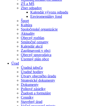
ZŠ a MŠ
Zber odpadov
Kalendár vývozu odpadu
Enviromentálny fond
Šport
Kultúra
Spoločenské organizácie
Aktuality
Obecný rozhlas
Smútočné oznamy
Kalendár akcií
Zaujímavosti v obci
Obecný spravodajca
Územný plán obce
Úrad
Úradná tabuľa
Úradné hodiny
Útvary obecného úradu
Strategické dokumenty
Dokumenty
Poštové zásielky
Žiadosti a formuláre
Cenníky
Stavebný úrad
Voľné pracovné miesta