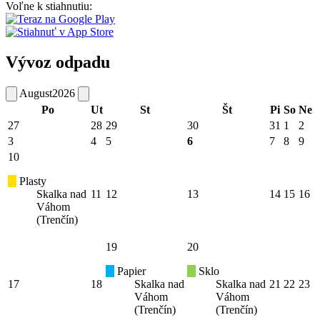
Voľne k stiahnutiu:
Vývoz odpadu
August
2026
Po
Ut
St
Št
Pi
So
Ne
27
28
29
30
31
1
2
3
4
5
6
7
8
9
10
Plasty
Skalka nad
11
12
13
14
15
16
Váhom
(Trenčín)
19
20
Papier
Sklo
17
18
Skalka nad
Skalka nad
21
22
23
Váhom
Váhom
(Trenčín)
(Trenčín)