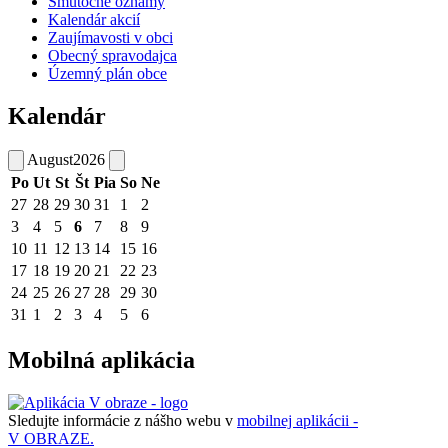
Smútočné oznamy
Kalendár akcií
Zaujímavosti v obci
Obecný spravodajca
Územný plán obce
Kalendár
August
2026
Po
Ut
St
Št
Pia
So
Ne
27
28
29
30
31
1
2
3
4
5
6
7
8
9
10
11
12
13
14
15
16
17
18
19
20
21
22
23
24
25
26
27
28
29
30
31
1
2
3
4
5
6
Mobilná aplikácia
Sledujte informácie z nášho webu v
mobilnej aplikácii -
V OBRAZE.