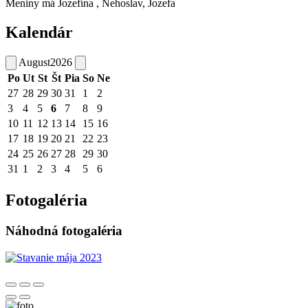
Meniny má
Jozefína
, Nehoslav, Jozefa
Kalendár
August
2026
Po
Ut
St
Št
Pia
So
Ne
27
28
29
30
31
1
2
3
4
5
6
7
8
9
10
11
12
13
14
15
16
17
18
19
20
21
22
23
24
25
26
27
28
29
30
31
1
2
3
4
5
6
Fotogaléria
Náhodná fotogaléria