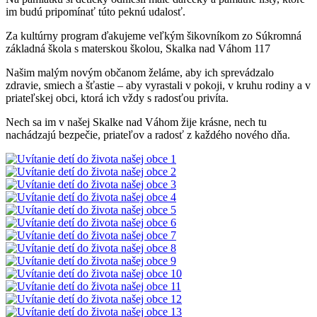
im budú pripomínať túto peknú udalosť.
Za kultúrny program ďakujeme veľkým šikovníkom zo Súkromná
základná škola s materskou školou, Skalka nad Váhom 117
Našim malým novým občanom želáme, aby ich sprevádzalo
zdravie, smiech a šťastie – aby vyrastali v pokoji, v kruhu rodiny a v
priateľskej obci, ktorá ich vždy s radosťou privíta.
Nech sa im v našej Skalke nad Váhom žije krásne, nech tu
nachádzajú bezpečie, priateľov a radosť z každého nového dňa.