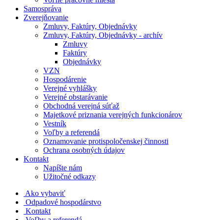
Samospráva
Zverejňovanie
Zmluvy, Faktúry, Objednávky
Zmluvy, Faktúry, Objednávky - archív
Zmluvy
Faktúry
Objednávky
VZN
Hospodárenie
Verejné vyhlášky
Verejné obstarávanie
Obchodná verejná súťaž
Majetkové priznania verejných funkcionárov
Vestník
Voľby a referendá
Oznamovanie protispoločenskej činnosti
Ochrana osobných údajov
Kontakt
Napíšte nám
Užitočné odkazy
Ako vybaviť
Odpadové hospodárstvo
Kontakt
Voľby a referendá