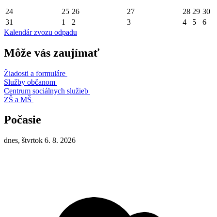
24
25
26
27
28
29
30
31
1
2
3
4
5
6
Kalendár zvozu odpadu
Môže vás zaujímať
Žiadosti a formuláre
Služby občanom
Centrum sociálnych služieb
ZŠ a MŠ
Počasie
dnes, štvrtok 6. 8. 2026