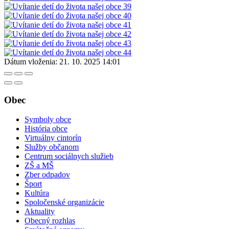
Dátum vloženia:
21. 10. 2025 14:01
Obec
Symboly obce
História obce
Virtuálny cintorín
Služby občanom
Centrum sociálnych služieb
ZŠ a MŠ
Zber odpadov
Šport
Kultúra
Spoločenské organizácie
Aktuality
Obecný rozhlas