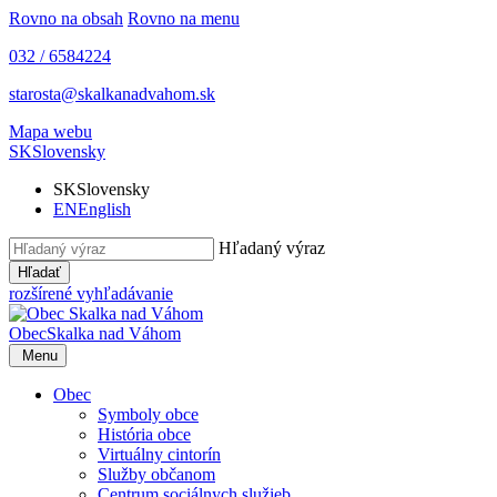
Rovno na obsah
Rovno na menu
032 / 6584224
starosta@skalkanadvahom.sk
Mapa webu
SK
Slovensky
SK
Slovensky
EN
English
Hľadaný výraz
Hľadať
rozšírené vyhľadávanie
Obec
Skalka nad Váhom
Menu
Obec
Symboly obce
História obce
Virtuálny cintorín
Služby občanom
Centrum sociálnych služieb