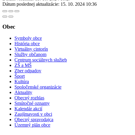
Dátum poslednej aktualizácie:
15. 10. 2024 10:36
Obec
Symboly obce
História obce
Virtuálny cintorín
Služby občanom
Centrum sociálnych služieb
ZŠ a MŠ
Zber odpadov
Šport
Kultúra
Spoločenské organizácie
Aktuality
Obecný rozhlas
Smútočné oznamy
Kalendár akcií
Zaujímavosti v obci
Obecný spravodajca
Územný plán obce