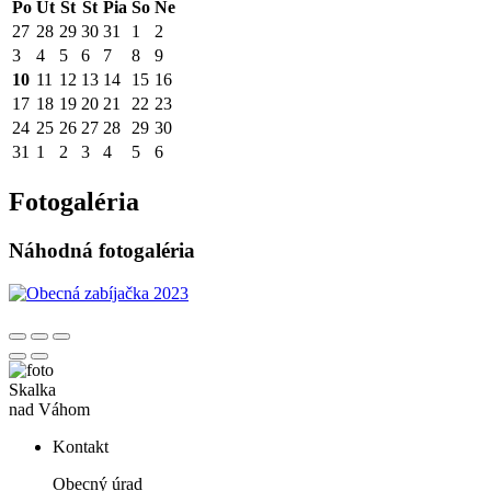
Po
Ut
St
Št
Pia
So
Ne
27
28
29
30
31
1
2
3
4
5
6
7
8
9
10
11
12
13
14
15
16
17
18
19
20
21
22
23
24
25
26
27
28
29
30
31
1
2
3
4
5
6
Fotogaléria
Náhodná fotogaléria
Skalka
nad Váhom
Kontakt
Obecný úrad