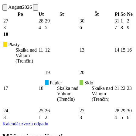
August
2026
Po
Ut
St
Št
Pi
So
Ne
27
28
29
30
31
1
2
3
4
5
6
7
8
9
10
Plasty
Skalka nad
11
12
13
14
15
16
Váhom
(Trenčín)
19
20
Papier
Sklo
17
18
Skalka nad
Skalka nad
21
22
23
Váhom
Váhom
(Trenčín)
(Trenčín)
24
25
26
27
28
29
30
31
1
2
3
4
5
6
Kalendár zvozu odpadu