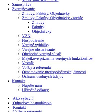
Samospráva
Zverejňovanie
Zmluvy, Faktúry, Objednávky
Zmluvy, Faktúry, Objednávky - archív
Zmluvy
Faktúry
Objednávky
VZN
Hospodárenie
Verejné vyhlášky
Verejné obstarávanie
Obchodná verejná súťaž
Majetkové priznania verejných funkcionárov
Vestník
Voľby a referendá
Oznamovanie protispoločenskej činnosti
Ochrana osobných údajov
Kontakt
Napíšte nám
Užitočné odkazy
Ako vybaviť
Odpadové hospodárstvo
Kontakt
Voľby a referendá