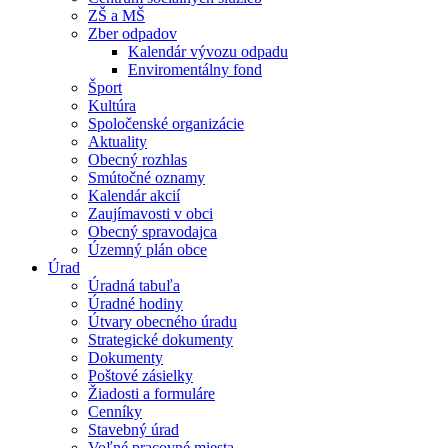
ZŠ a MŠ
Zber odpadov
Kalendár vývozu odpadu
Enviromentálny fond
Šport
Kultúra
Spoločenské organizácie
Aktuality
Obecný rozhlas
Smútočné oznamy
Kalendár akcií
Zaujímavosti v obci
Obecný spravodajca
Územný plán obce
Úrad
Úradná tabuľa
Úradné hodiny
Útvary obecného úradu
Strategické dokumenty
Dokumenty
Poštové zásielky
Žiadosti a formuláre
Cenníky
Stavebný úrad
Voľné pracovné miesta