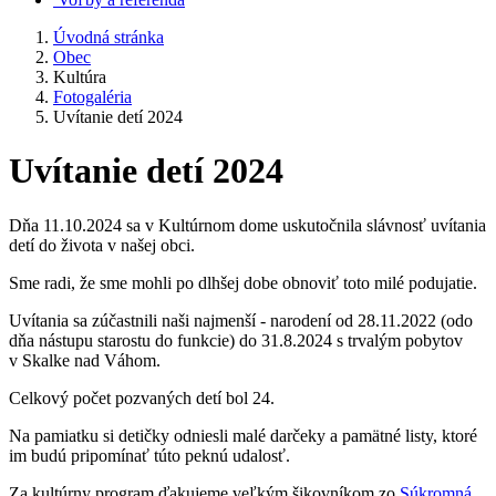
Úvodná stránka
Obec
Kultúra
Fotogaléria
Uvítanie detí 2024
Uvítanie detí 2024
Dňa 11.10.2024 sa v Kultúrnom dome uskutočnila slávnosť uvítania
detí do života v našej obci.
Sme radi, že sme mohli po dlhšej dobe obnoviť toto milé podujatie.
Uvítania sa zúčastnili naši najmenší - narodení od 28.11.2022 (odo
dňa nástupu starostu do funkcie) do 31.8.2024 s trvalým pobytov
v Skalke nad Váhom.
Celkový počet pozvaných detí bol 24.
Na pamiatku si detičky odniesli malé darčeky a pamätné listy, ktoré
im budú pripomínať túto peknú udalosť.
Za kultúrny program ďakujeme veľkým šikovníkom zo
Súkromná