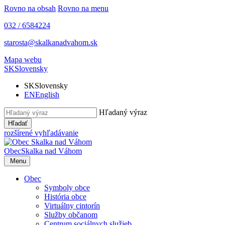
Rovno na obsah
Rovno na menu
032 / 6584224
starosta@skalkanadvahom.sk
Mapa webu
SK
Slovensky
SK
Slovensky
EN
English
Hľadaný výraz
Hľadať
rozšírené vyhľadávanie
Obec
Skalka nad Váhom
Menu
Obec
Symboly obce
História obce
Virtuálny cintorín
Služby občanom
Centrum sociálnych služieb