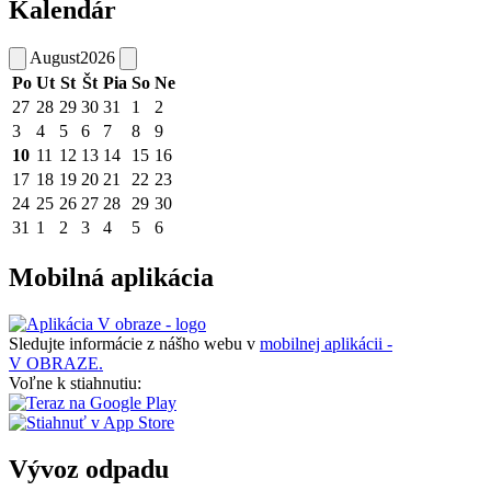
Kalendár
August
2026
Po
Ut
St
Št
Pia
So
Ne
27
28
29
30
31
1
2
3
4
5
6
7
8
9
10
11
12
13
14
15
16
17
18
19
20
21
22
23
24
25
26
27
28
29
30
31
1
2
3
4
5
6
Mobilná aplikácia
Sledujte informácie z nášho webu v
mobilnej aplikácii -
V OBRAZE.
Voľne k stiahnutiu:
Vývoz odpadu