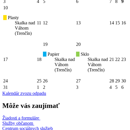
3
4
5
6
7
8
9
10
Plasty
Skalka nad
11
12
13
14
15
16
Váhom
(Trenčín)
19
20
Papier
Sklo
17
18
Skalka nad
Skalka nad
21
22
23
Váhom
Váhom
(Trenčín)
(Trenčín)
24
25
26
27
28
29
30
31
1
2
3
4
5
6
Kalendár zvozu odpadu
Môže vás zaujímať
Žiadosti a formuláre
Služby občanom
Centrum sociálnych služieb