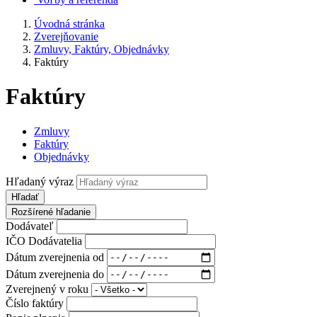
Úvodná stránka
Zverejňovanie
Zmluvy, Faktúry, Objednávky
Faktúry
Faktúry
Zmluvy
Faktúry
Objednávky
Hľadaný výraz
Hľadať
Rozšírené hľadanie
Dodávateľ
IČO Dodávatelia
Dátum zverejnenia od
Dátum zverejnenia do
Zverejnený v roku
Číslo faktúry