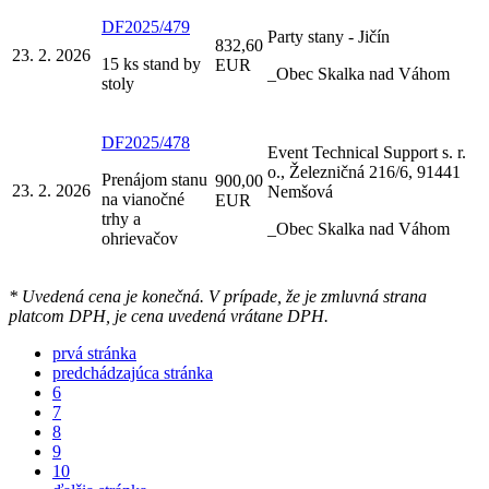
DF2025/479
Party stany - Jičín
832,60
23. 2. 2026
15 ks stand by
EUR
_Obec Skalka nad Váhom
stoly
DF2025/478
Event Technical Support s. r.
o., Železničná 216/6, 91441
Prenájom stanu
900,00
23. 2. 2026
Nemšová
na vianočné
EUR
trhy a
_Obec Skalka nad Váhom
ohrievačov
* Uvedená cena je konečná. V prípade, že je zmluvná strana
platcom DPH, je cena uvedená vrátane DPH.
prvá stránka
predchádzajúca stránka
6
7
8
9
10