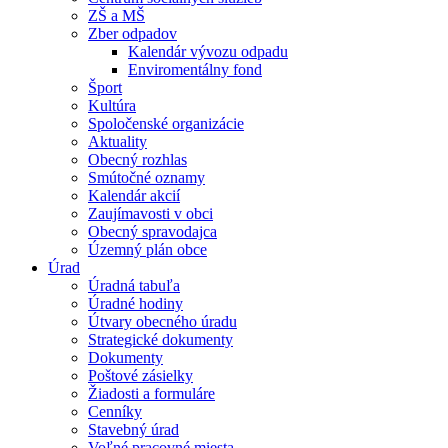
ZŠ a MŠ
Zber odpadov
Kalendár vývozu odpadu
Enviromentálny fond
Šport
Kultúra
Spoločenské organizácie
Aktuality
Obecný rozhlas
Smútočné oznamy
Kalendár akcií
Zaujímavosti v obci
Obecný spravodajca
Územný plán obce
Úrad
Úradná tabuľa
Úradné hodiny
Útvary obecného úradu
Strategické dokumenty
Dokumenty
Poštové zásielky
Žiadosti a formuláre
Cenníky
Stavebný úrad
Voľné pracovné miesta