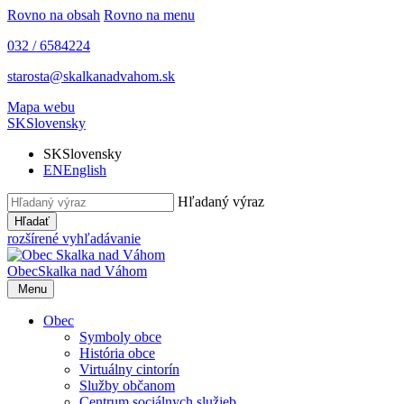
Rovno na obsah
Rovno na menu
032 / 6584224
starosta@skalkanadvahom.sk
Mapa webu
SK
Slovensky
SK
Slovensky
EN
English
Hľadaný výraz
Hľadať
rozšírené vyhľadávanie
Obec
Skalka nad Váhom
Menu
Obec
Symboly obce
História obce
Virtuálny cintorín
Služby občanom
Centrum sociálnych služieb