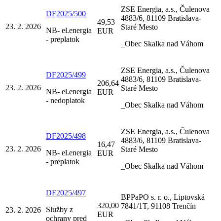
ZSE Energia, a.s., Čulenova
DF2025/500
4883/6, 81109 Bratislava-
49,53
23. 2. 2026
Staré Mesto
NB- el.energia
EUR
- preplatok
_Obec Skalka nad Váhom
ZSE Energia, a.s., Čulenova
DF2025/499
4883/6, 81109 Bratislava-
206,64
23. 2. 2026
Staré Mesto
NB- el.energia
EUR
- nedoplatok
_Obec Skalka nad Váhom
ZSE Energia, a.s., Čulenova
DF2025/498
4883/6, 81109 Bratislava-
16,47
23. 2. 2026
Staré Mesto
NB- el.energia
EUR
- preplatok
_Obec Skalka nad Váhom
DF2025/497
BPPaPO s. r. o., Liptovská
320,00
7841/1T, 91108 Trenčín
Služby z
23. 2. 2026
EUR
ochrany pred