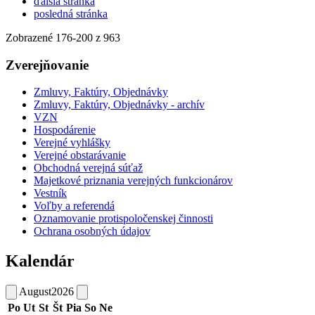
ďalšia stránka
posledná stránka
Zobrazené
176
-
200
z 963
Zverejňovanie
Zmluvy, Faktúry, Objednávky
Zmluvy, Faktúry, Objednávky - archív
VZN
Hospodárenie
Verejné vyhlášky
Verejné obstarávanie
Obchodná verejná súťaž
Majetkové priznania verejných funkcionárov
Vestník
Voľby a referendá
Oznamovanie protispoločenskej činnosti
Ochrana osobných údajov
Kalendár
August
2026
Po
Ut
St
Št
Pia
So
Ne