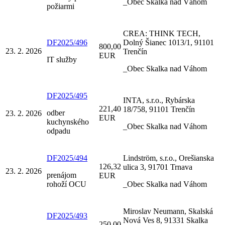
_Obec Skalka nad Váhom
požiarmi
CREA: THINK TECH,
DF2025/496
Dolný Šianec 1013/1, 91101
800,00
23. 2. 2026
Trenčín
EUR
IT služby
_Obec Skalka nad Váhom
DF2025/495
INTA, s.r.o., Rybárska
221,40
18/758, 91101 Trenčín
odber
23. 2. 2026
EUR
kuchynského
_Obec Skalka nad Váhom
odpadu
DF2025/494
Lindström, s.r.o., Orešianska
126,32
ulica 3, 91701 Trnava
23. 2. 2026
prenájom
EUR
rohoží OCU
_Obec Skalka nad Váhom
Miroslav Neumann, Skalská
DF2025/493
Nová Ves 8, 91331 Skalka
250,00