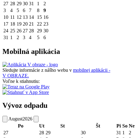
27
28
29
30
31
1
2
3
4
5
6
7
8
9
10
11
12
13
14
15
16
17
18
19
20
21
22
23
24
25
26
27
28
29
30
31
1
2
3
4
5
6
Mobilná aplikácia
Sledujte informácie z nášho webu v
mobilnej aplikácii -
V OBRAZE.
Voľne k stiahnutiu:
Vývoz odpadu
August
2026
Po
Ut
St
Št
Pi
So
Ne
27
28
29
30
31
1
2