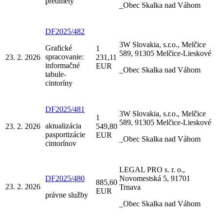
predmety
_Obec Skalka nad Váhom
DF2025/482
3W Slovakia, s.r.o., Melčice
Grafické
1
589, 91305 Melčice-Lieskové
spracovanie:
23. 2. 2026
231,11
informačné
EUR
_Obec Skalka nad Váhom
tabule-
cintoríny
DF2025/481
3W Slovakia, s.r.o., Melčice
1
589, 91305 Melčice-Lieskové
aktualizácia
23. 2. 2026
549,80
pasportizácie
EUR
_Obec Skalka nad Váhom
cintorínov
LEGAL PRO s. r. o.,
DF2025/480
Novomestská 5, 91701
885,60
23. 2. 2026
Trnava
EUR
právne služby
_Obec Skalka nad Váhom