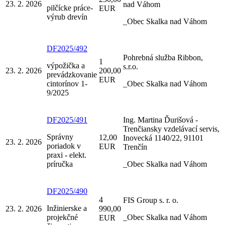
23. 2. 2026
nad Váhom
pilčícke práce-
EUR
výrub drevín
_Obec Skalka nad Váhom
DF2025/492
Pohrebná služba Ribbon,
1
výpožička a
s.r.o.
23. 2. 2026
200,00
prevádzkovanie
EUR
cintorínov 1-
_Obec Skalka nad Váhom
9/2025
DF2025/491
Ing. Martina Ďurišová -
Trenčiansky vzdelávací servis,
Správny
12,00
Inovecká 1140/22, 91101
23. 2. 2026
poriadok v
EUR
Trenčín
praxi - elekt.
príručka
_Obec Skalka nad Váhom
DF2025/490
4
FIS Group s. r. o.
Inžinierske a
23. 2. 2026
990,00
projekčné
_Obec Skalka nad Váhom
EUR