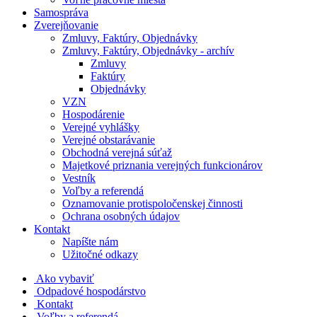
Samospráva
Zverejňovanie
Zmluvy, Faktúry, Objednávky
Zmluvy, Faktúry, Objednávky - archív
Zmluvy
Faktúry
Objednávky
VZN
Hospodárenie
Verejné vyhlášky
Verejné obstarávanie
Obchodná verejná súťaž
Majetkové priznania verejných funkcionárov
Vestník
Voľby a referendá
Oznamovanie protispoločenskej činnosti
Ochrana osobných údajov
Kontakt
Napíšte nám
Užitočné odkazy
Ako vybaviť
Odpadové hospodárstvo
Kontakt
Voľby a referendá