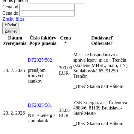
Popis plnenia
Cena od
Cena do
Zrušiť filter
Zavrieť
Dátum
Číslo faktúry
Cena
Dodávateľ
zverejnenia
Popis plnenia
*
Odberateľ
Mestské hospodárstvo a
DF2025/502
správa lesov, m.r.o., Trenčín
(skrátene MHSL, m.r.o, TN),
309,00
prenájom
23. 2. 2026
Soblahovská 65, 91250
EUR
trhových
Trenčín
stánkov
_Obec Skalka nad Váhom
ZSE Energia, a.s., Čulenova
DF2025/501
4883/6, 81109 Bratislava-
38,68
23. 2. 2026
Staré Mesto
NB- el.energia
EUR
- preplatok
_Obec Skalka nad Váhom