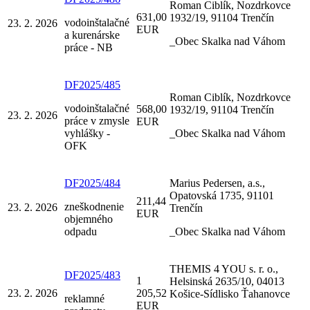
Roman Ciblík, Nozdrkovce
631,00
1932/19, 91104 Trenčín
vodoinštalačné
23. 2. 2026
EUR
a kurenárske
_Obec Skalka nad Váhom
práce - NB
DF2025/485
Roman Ciblík, Nozdrkovce
vodoinštalačné
568,00
1932/19, 91104 Trenčín
23. 2. 2026
práce v zmysle
EUR
vyhlášky -
_Obec Skalka nad Váhom
OFK
DF2025/484
Marius Pedersen, a.s.,
Opatovská 1735, 91101
211,44
zneškodnenie
23. 2. 2026
Trenčín
EUR
objemného
odpadu
_Obec Skalka nad Váhom
THEMIS 4 YOU s. r. o.,
DF2025/483
1
Helsinská 2635/10, 04013
23. 2. 2026
205,52
Košice-Sídlisko Ťahanovce
reklamné
EUR