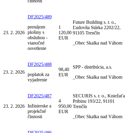
činnosti
DF2025/489
Future Building s. r. o.,
prenájom
1
Ľudovíta Stárka 2202/22,
plošiny s
23. 2. 2026
120,00
91105 Trenčín
obsluhou -
EUR
vianočné
_Obec Skalka nad Váhom
osvetlenie
DF2025/488
SPP - distribúcia, a.s.
98,40
23. 2. 2026
poplatok za
EUR
_Obec Skalka nad Váhom
vyjadrenie
DF2025/487
SECURIS s. r. o., Kniežaťa
4
Pribinu 193/22, 91101
Inžinierske a
23. 2. 2026
950,00
Trenčín
projekčné
EUR
činnosti
_Obec Skalka nad Váhom
DF2025/486