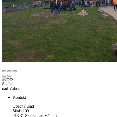
Skalka
nad Váhom
Kontakt
Obecný úrad
Skala 103
913 31 Skalka nad Váhom