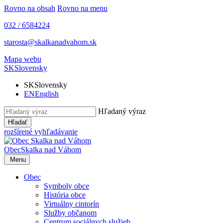
Rovno na obsah
Rovno na menu
032 / 6584224
starosta@skalkanadvahom.sk
Mapa webu
SK
Slovensky
SK
Slovensky
EN
English
Hľadaný výraz
Hľadať
rozšírené vyhľadávanie
Obec
Skalka nad Váhom
Menu
Obec
Symboly obce
História obce
Virtuálny cintorín
Služby občanom
Centrum sociálnych služieb