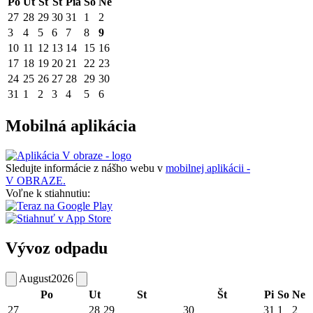
Po
Ut
St
Št
Pia
So
Ne
27
28
29
30
31
1
2
3
4
5
6
7
8
9
10
11
12
13
14
15
16
17
18
19
20
21
22
23
24
25
26
27
28
29
30
31
1
2
3
4
5
6
Mobilná aplikácia
Sledujte informácie z nášho webu v
mobilnej aplikácii -
V OBRAZE.
Voľne k stiahnutiu:
Vývoz odpadu
August
2026
Po
Ut
St
Št
Pi
So
Ne
27
28
29
30
31
1
2