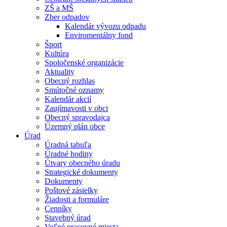
ZŠ a MŠ
Zber odpadov
Kalendár vývozu odpadu
Enviromentálny fond
Šport
Kultúra
Spoločenské organizácie
Aktuality
Obecný rozhlas
Smútočné oznamy
Kalendár akcií
Zaujímavosti v obci
Obecný spravodajca
Územný plán obce
Úrad
Úradná tabuľa
Úradné hodiny
Útvary obecného úradu
Strategické dokumenty
Dokumenty
Poštové zásielky
Žiadosti a formuláre
Cenníky
Stavebný úrad
Voľné pracovné miesta