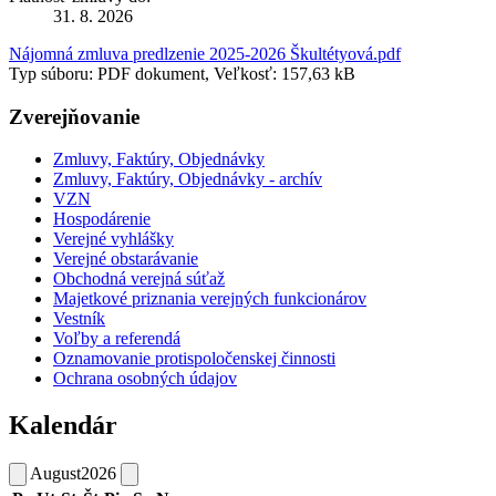
31. 8. 2026
Nájomná zmluva predlzenie 2025-2026 Škultétyová.pdf
Typ súboru: PDF dokument, Veľkosť: 157,63 kB
Zverejňovanie
Zmluvy, Faktúry, Objednávky
Zmluvy, Faktúry, Objednávky - archív
VZN
Hospodárenie
Verejné vyhlášky
Verejné obstarávanie
Obchodná verejná súťaž
Majetkové priznania verejných funkcionárov
Vestník
Voľby a referendá
Oznamovanie protispoločenskej činnosti
Ochrana osobných údajov
Kalendár
August
2026