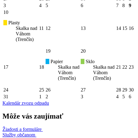
3
4
5
6
7
8
9
10
Plasty
Skalka nad
11
12
13
14
15
16
Váhom
(Trenčín)
19
20
Papier
Sklo
17
18
Skalka nad
Skalka nad
21
22
23
Váhom
Váhom
(Trenčín)
(Trenčín)
24
25
26
27
28
29
30
31
1
2
3
4
5
6
Kalendár zvozu odpadu
Môže vás zaujímať
Žiadosti a formuláre
Služby občanom