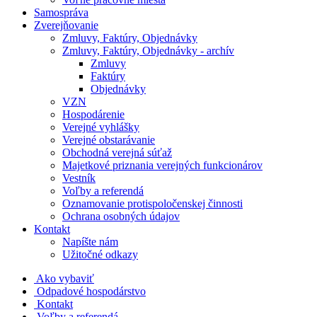
Samospráva
Zverejňovanie
Zmluvy, Faktúry, Objednávky
Zmluvy, Faktúry, Objednávky - archív
Zmluvy
Faktúry
Objednávky
VZN
Hospodárenie
Verejné vyhlášky
Verejné obstarávanie
Obchodná verejná súťaž
Majetkové priznania verejných funkcionárov
Vestník
Voľby a referendá
Oznamovanie protispoločenskej činnosti
Ochrana osobných údajov
Kontakt
Napíšte nám
Užitočné odkazy
Ako vybaviť
Odpadové hospodárstvo
Kontakt
Voľby a referendá